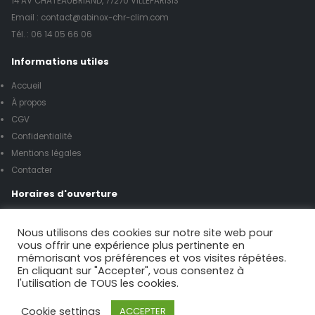
14 AV CHATEAUBRIAND, 77270 VILLEPARISIS
Email : contact@abinox-chr-clim.com
Tél. :
06 14 05 66 06
Informations utiles
Accueil
À propos
CGV
Confidentialité
Mentions légales
Contacter
Horaires d'ouverture
Lundi à vendredi de 8h00 à 17h00
Nous utilisons des cookies sur notre site web pour
vous offrir une expérience plus pertinente en
mémorisant vos préférences et vos visites répétées.
Samedi de 9h00 à 12h00
En cliquant sur "Accepter", vous consentez à
l'utilisation de TOUS les cookies.
Possibilité urgence le week-end
Cookie settings
ACCEPTER