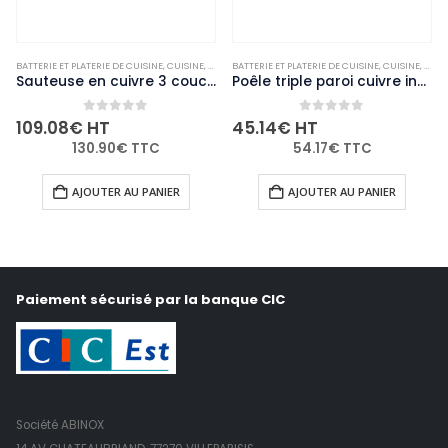
ARMITES ET CASSEROLES
BATTERIE ET PLATERIE DE CUISINE
,
NON-PALETTISABLE
,
CUISINE
,
MARMITES ET CASSEROLES
BATTERIE ET PLATERIE DE CUISINE
,
NON-PALETTISABLE
,
CUISINE
,
MARM
Sauteuse en cuivre 3 couches induction Vogue 240mm
Poêle triple paroi cuivre induction Vogue 200mm
0
out of 5
0
out of 5
109.08
€
HT
45.14
€
HT
130.90
€
TTC
54.17
€
TTC
AJOUTER AU PANIER
AJOUTER AU PANIER
Paiement sécurisé par la banque CIC
Société ABINOX