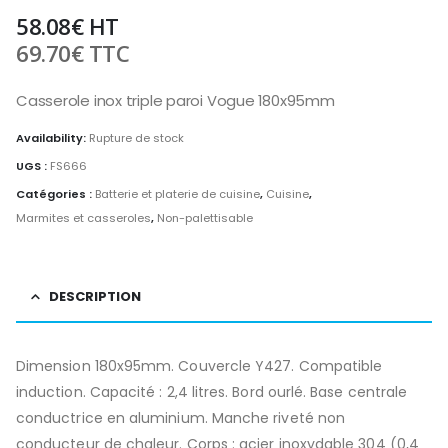
58.08
€
HT
69.70
€
TTC
Casserole inox triple paroi Vogue 180x95mm
Availability:
Rupture de stock
UGS :
FS666
Catégories :
Batterie et platerie de cuisine
,
Cuisine
,
Marmites et casseroles
,
Non-palettisable
DESCRIPTION
Dimension 180x95mm. Couvercle Y427. Compatible
induction. Capacité : 2,4 litres. Bord ourlé. Base centrale
conductrice en aluminium. Manche riveté non
conducteur de chaleur. Corps : acier inoxydable 304 (0,4