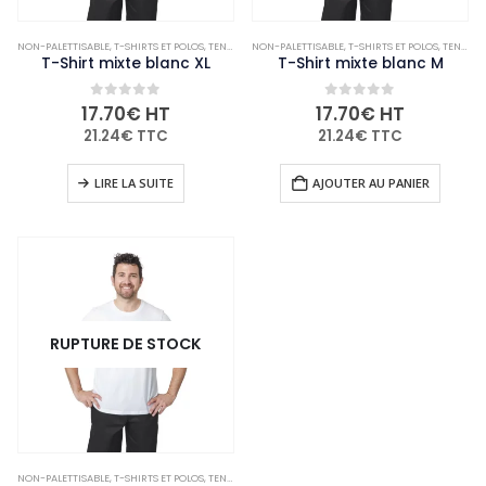
NON-PALETTISABLE
,
T-SHIRTS ET POLOS
,
TENUES DE CUISINE
NON-PALETTISABLE
,
VÊTEMENTS ET CHAUSSURES
,
T-SHIRTS ET POLOS
,
TENUES DE CUISINE
T-Shirt mixte blanc XL
T-Shirt mixte blanc M
0
out of 5
0
out of 5
17.70
€
HT
17.70
€
HT
21.24
€
TTC
21.24
€
TTC
LIRE LA SUITE
AJOUTER AU PANIER
RUPTURE DE STOCK
NON-PALETTISABLE
,
T-SHIRTS ET POLOS
,
TENUES DE CUISINE
,
VÊTEMENTS ET CHAUSSURES