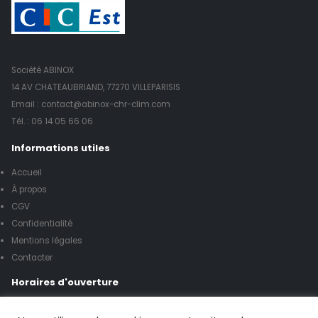
Société ABINOX
14 AV CHATEAUBRIAND, 77270 VILLEPARISIS
Email : contact@abinox-chr-clim.com
Tél. :
06 14 05 66 06
Informations utiles
Accueil
À propos
CGV
Confidentialité
Mentions légales
Contacter
Horaires d'ouverture
Lundi à vendredi de 8h00 à 17h00