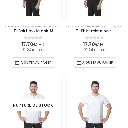
NON-PALETTISABLE
,
T-SHIRTS ET POLOS
,
TENUES DE CUISINE
NON-PALETTISABLE
,
VÊTEMENTS ET CHAUSSURES
,
T-SHIRTS ET POLOS
,
TENUES DE CUISINE
T-Shirt mixte noir M
T-Shirt mixte noir L
0
out of 5
0
out of 5
17.70
€
HT
17.70
€
HT
21.24
€
TTC
21.24
€
TTC
AJOUTER AU PANIER
AJOUTER AU PANIER
RUPTURE DE STOCK