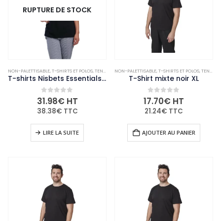
RUPTURE DE STOCK
NON-PALETTISABLE
,
T-SHIRTS ET POLOS
,
TENUES DE CUISINE
NON-PALETTISABLE
,
VÊTEMENTS ET CHAUSSURES
,
T-SHIRTS ET POLOS
,
TENUES DE CUISINE
T-shirts Nisbets Essentials noirs L (lot de 2)
T-Shirt mixte noir XL
0
out of 5
0
out of 5
31.98
€
HT
17.70
€
HT
38.38
€
TTC
21.24
€
TTC
LIRE LA SUITE
AJOUTER AU PANIER