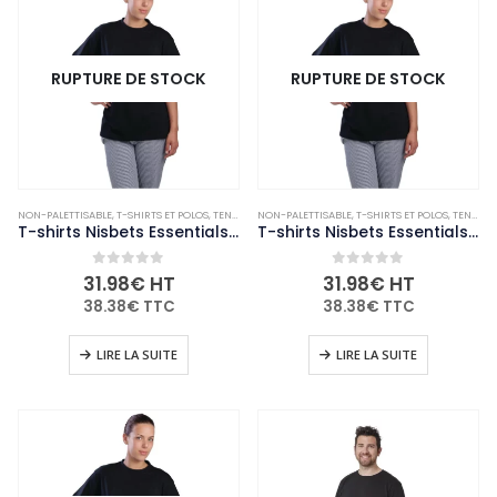
RUPTURE DE STOCK
RUPTURE DE STOCK
NON-PALETTISABLE
,
T-SHIRTS ET POLOS
,
TENUES DE CUISINE
NON-PALETTISABLE
,
VÊTEMENTS ET CHAUSSURES
,
T-SHIRTS ET POLOS
,
TENUES DE CUISINE
T-shirts Nisbets Essentials noirs S (lot de 2)
T-shirts Nisbets Essentials noirs M (lot de 2)
0
out of 5
0
out of 5
31.98
€
HT
31.98
€
HT
38.38
€
TTC
38.38
€
TTC
LIRE LA SUITE
LIRE LA SUITE