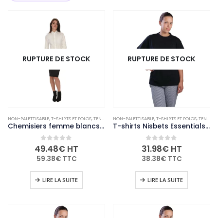
RUPTURE DE STOCK
RUPTURE DE STOCK
NON-PALETTISABLE
,
T-SHIRTS ET POLOS
,
TENUES DE CUISINE
NON-PALETTISABLE
,
VÊTEMENTS ET CHAUSSURES
,
T-SHIRTS ET POLOS
,
TENUES DE CUISINE
Chemisiers femme blancs B&C Heritage LSL taille L
T-shirts Nisbets Essentials noirs XL (lot de 2)
0
out of 5
0
out of 5
49.48
€
HT
31.98
€
HT
59.38
€
TTC
38.38
€
TTC
LIRE LA SUITE
LIRE LA SUITE