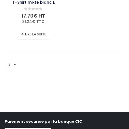
T-Shirt mixte blanc L
0
out of 5
17.70
€
HT
21.24
€
TTC
LIRE LA SUITE
Paiement sécurisé par la banque CIC