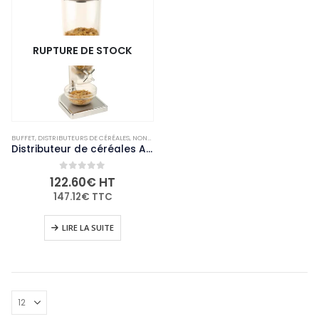
RUPTURE DE STOCK
BUFFET
,
DISTRIBUTEURS DE CÉRÉALES
,
NON-PALETTISABLE
,
RESTAURANT - BAR ET HÔTEL
Distributeur de céréales APS
0
out of 5
122.60
€
HT
147.12
€
TTC
LIRE LA SUITE