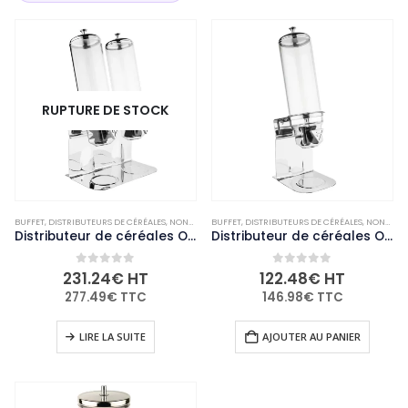
RUPTURE DE STOCK
BUFFET
,
DISTRIBUTEURS DE CÉRÉALES
,
NON-PALETTISABLE
BUFFET
,
DISTRIBUTEURS DE CÉRÉALES
,
RESTAURANT - BAR ET HÔTEL
,
NON-PALETTISABLE
Distributeur de céréales Olympia double 2x 4L
Distributeur de céréales Olympia simple 4L
0
out of 5
0
out of 5
231.24
€
HT
122.48
€
HT
277.49
€
TTC
146.98
€
TTC
LIRE LA SUITE
AJOUTER AU PANIER