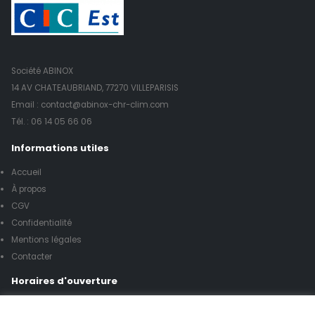
Société ABINOX
14 AV CHATEAUBRIAND, 77270 VILLEPARISIS
Email : contact@abinox-chr-clim.com
Tél. :
06 14 05 66 06
Informations utiles
Accueil
À propos
CGV
Confidentialité
Mentions légales
Contacter
Horaires d'ouverture
Lundi à vendredi de 8h00 à 17h00