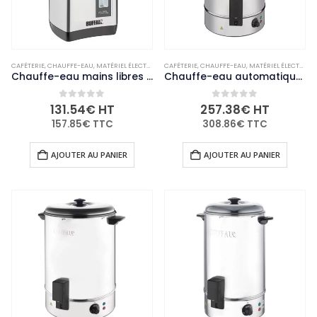
CAFÉTERIE
,
CHAUFFE-EAU
,
MATÉRIEL ÉLECTRIQUE ET DE CUISSON
CAFÉTERIE
,
CHAUFFE-EAU
,
NON-PALETTISABLE
,
MATÉRIEL ÉLECTRIQUE ET DE CUISSON
Chauffe-eau mains libres Buffalo 4,7L
Chauffe-eau automatique remplissage manuel Buffalo 40L
0
out of 5
0
out of 5
131.54
€
HT
257.38
€
HT
157.85
€
TTC
308.86
€
TTC
AJOUTER AU PANIER
AJOUTER AU PANIER