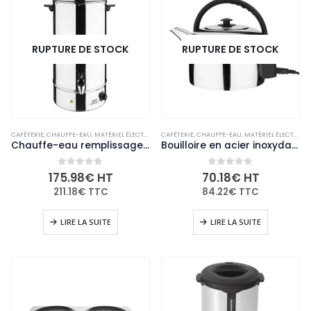
RUPTURE DE STOCK
RUPTURE DE STOCK
CAFÉTERIE
,
CHAUFFE-EAU
,
MATÉRIEL ÉLECTRIQUE ET DE CUISSON
CAFÉTERIE
,
CHAUFFE-EAU
,
NON-PALETTISABLE
,
MATÉRIEL ÉLECTRIQUE ET DE CUISSON
Chauffe-eau remplissage manuel Nisbets Essentials 20L
Bouilloire en acier inoxydable Caterlite 3,5L
0
out of 5
0
out of 5
175.98
€
HT
70.18
€
HT
211.18
€
TTC
84.22
€
TTC
LIRE LA SUITE
LIRE LA SUITE