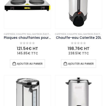
CAFÉTERIE
,
CHAUFFE-EAU
,
MATÉRIEL ÉLECTRIQUE ET DE CUISSON
CAFÉTERIE
,
CHAUFFE-EAU
,
NON-PALETTISABLE
,
MATÉRIEL ÉLECTRIQUE ET DE CUISSON
Plaques chauffantes pour pichets à café Buffalo
Chauffe-eau Caterlite 20L
0
out of 5
0
out of 5
121.54
€
HT
198.76
€
HT
145.85
€
TTC
238.51
€
TTC
AJOUTER AU PANIER
AJOUTER AU PANIER