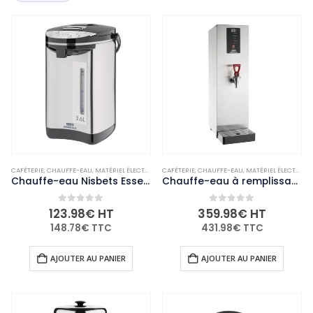
CAFÉTERIE
,
CHAUFFE-EAU
,
MATÉRIEL ÉLECTRIQUE ET DE CUISSON
CAFÉTERIE
,
CHAUFFE-EAU
,
NON-PALETTISABLE
,
MATÉRIEL ÉLECTRIQUE ET DE CUISSON
Chauffe-eau Nisbets Essentials 3,6L
Chauffe-eau à remplissage automatique Nisbets Essentials 8L
0
out of 5
0
out of 5
123.98
€
HT
359.98
€
HT
148.78
€
TTC
431.98
€
TTC
AJOUTER AU PANIER
AJOUTER AU PANIER