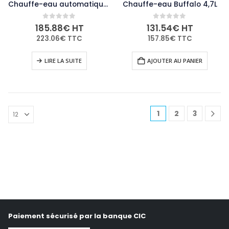
Chauffe-eau automatique remplissage manuel Buffalo 10L
Chauffe-eau Buffalo 4,7L
0
out of 5
0
out of 5
185.88
€
HT
131.54
€
HT
223.06
€
TTC
157.85
€
TTC
LIRE LA SUITE
AJOUTER AU PANIER
1
2
3
Paiement sécurisé par la banque CIC