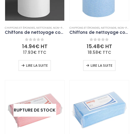
CHIFFONS ET ÉPONGES
,
NETTOYAGE
,
NON-PALETTISABLE
CHIFFONS ET ÉPONGES
,
USAGE UNIQUE ET ENTRETIEN
,
NETTOYAGE
,
NON-PALETTISABLE
Chiffons de nettoyage compostables blancs Jantex Green (lot de 200)
Chiffons de nettoyage compostables bleus Jantex Green (lot de 200)
0
out of 5
0
out of 5
14.94
€
HT
15.48
€
HT
17.93
€
TTC
18.58
€
TTC
LIRE LA SUITE
LIRE LA SUITE
RUPTURE DE STOCK