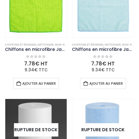
CHIFFONS ET ÉPONGES
,
NETTOYAGE
,
NON-PALETTISABLE
CHIFFONS ET ÉPONGES
,
USAGE UNIQUE ET ENTRETIEN
,
NETTOYAGE
,
NON-PALETTISABLE
Chiffons en microfibre Jantex verts (lot de 5)
Chiffons en microfibre Jantex bleus (lot de 5)
0
out of 5
0
out of 5
7.78
€
HT
7.78
€
HT
9.34
€
TTC
9.34
€
TTC
AJOUTER AU PANIER
AJOUTER AU PANIER
RUPTURE DE STOCK
RUPTURE DE STOCK