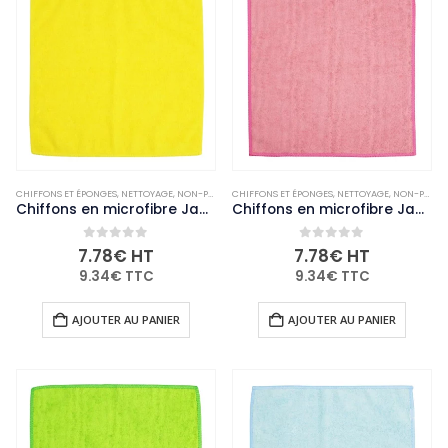
CHIFFONS ET ÉPONGES
,
NETTOYAGE
,
NON-PALETTISABLE
CHIFFONS ET ÉPONGES
,
USAGE UNIQUE ET ENTRETIEN
,
NETTOYAGE
,
NON-PALETTISABLE
Chiffons en microfibre Jantex jaunes (lot de 5)
Chiffons en microfibre Jantex roses (lot de 5)
0
out of 5
0
out of 5
7.78
€
HT
7.78
€
HT
9.34
€
TTC
9.34
€
TTC
AJOUTER AU PANIER
AJOUTER AU PANIER