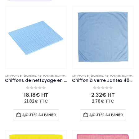
CHIFFONS ET ÉPONGES
,
NETTOYAGE
,
NON-PALETTISABLE
CHIFFONS ET ÉPONGES
,
USAGE UNIQUE ET ENTRETIEN
,
NETTOYAGE
,
NON-PALETTISABLE
Chiffons de nettoyage en éponge Jantex bleus (lot de 10)
Chiffon à verre Jantex 400x400mm
0
out of 5
0
out of 5
18.18
€
HT
2.32
€
HT
21.82
€
TTC
2.78
€
TTC
AJOUTER AU PANIER
AJOUTER AU PANIER