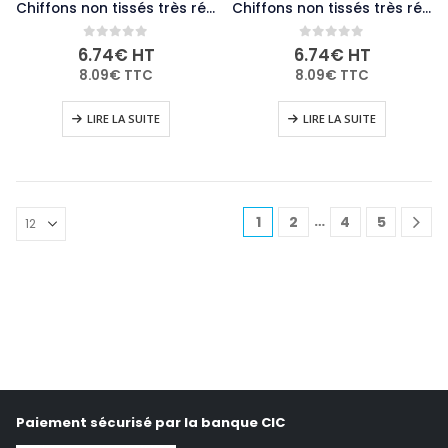
Chiffons non tissés très résistants Jantex bleus (lot de 25)
Chiffons non tissés très résistants Jantex verts (lot de 25)
0
out of 5
0
out of 5
6.74
€
HT
6.74
€
HT
8.09
€
TTC
8.09
€
TTC
LIRE LA SUITE
LIRE LA SUITE
…
1
2
4
5
Paiement sécurisé par la banque CIC