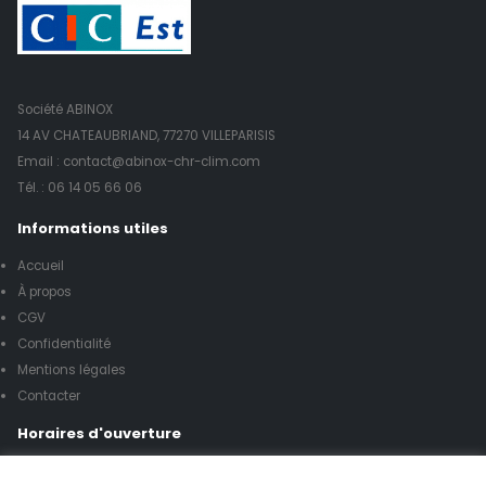
Société ABINOX
14 AV CHATEAUBRIAND, 77270 VILLEPARISIS
Email : contact@abinox-chr-clim.com
Tél. :
06 14 05 66 06
Informations utiles
Accueil
À propos
CGV
Confidentialité
Mentions légales
Contacter
Horaires d'ouverture
Lundi à vendredi de 8h00 à 17h00