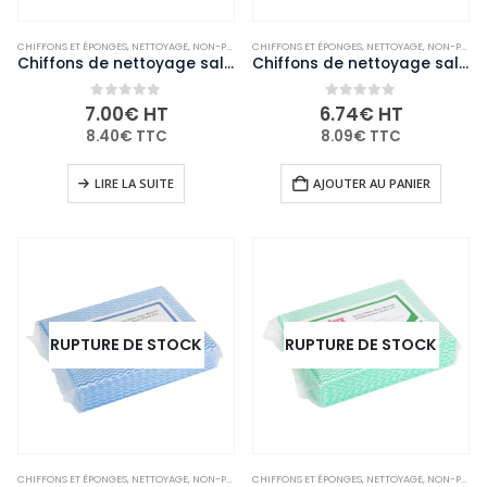
CHIFFONS ET ÉPONGES
,
NETTOYAGE
,
NON-PALETTISABLE
CHIFFONS ET ÉPONGES
,
USAGE UNIQUE ET ENTRETIEN
,
NETTOYAGE
,
NON-PALETTISABLE
Chiffons de nettoyage salle de bain Jantex rouges (lot de 50)
Chiffons de nettoyage salle de bain Jantex bleus (lot de 50)
0
out of 5
0
out of 5
7.00
€
HT
6.74
€
HT
8.40
€
TTC
8.09
€
TTC
LIRE LA SUITE
AJOUTER AU PANIER
RUPTURE DE STOCK
RUPTURE DE STOCK
CHIFFONS ET ÉPONGES
,
NETTOYAGE
,
NON-PALETTISABLE
CHIFFONS ET ÉPONGES
,
USAGE UNIQUE ET ENTRETIEN
,
NETTOYAGE
,
NON-PALETTISABLE