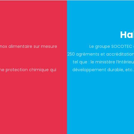
Hab
inox alimentaire sur mesure
Le groupe SOCOTEC es
250 agréments et accréditations
tel que : le ministère l’Intérie
ne protection chimique qui
développement durable, etc…)