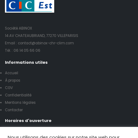
Société ABINOX
14 AV CHATEAUBRIAND, 77270 VILLEPARISIS
Email : contact@abinox-chr-clim.com
Tél. :
06 14 05 66 06
Informations utiles
Accueil
À propos
CGV
Confidentialité
Mentions légales
Contacter
Horaires d'ouverture
Lundi à vendredi de 8h00 à 17h00
Nous utilisons des cookies sur notre site web pour