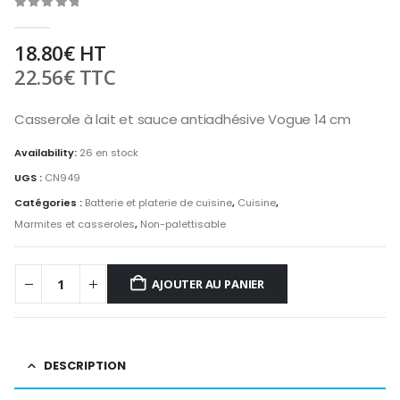
0
out of 5
18.80
€
HT
22.56
€
TTC
Casserole à lait et sauce antiadhésive Vogue 14 cm
Availability:
26 en stock
UGS :
CN949
Catégories :
Batterie et platerie de cuisine
,
Cuisine
,
Marmites et casseroles
,
Non-palettisable
AJOUTER AU PANIER
DESCRIPTION