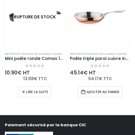
RUPTURE DE STOCK
ARMITES ET CASSEROLES
BATTERIE ET PLATERIE DE CUISINE
,
NON-PALETTISABLE
,
CUISINE
,
MARMITES ET CASSEROLES
BATTERIE ET PLATERIE DE CUISINE
,
NON-PALETTISABLE
,
CUISINE
,
MARM
Mini poêle ronde Comas 130 mm
Poêle triple paroi cuivre induction Vogue 200mm
0
out of 5
0
out of 5
10.90
€
HT
45.14
€
HT
13.08
€
TTC
54.17
€
TTC
LIRE LA SUITE
AJOUTER AU PANIER
Paiement sécurisé par la banque CIC