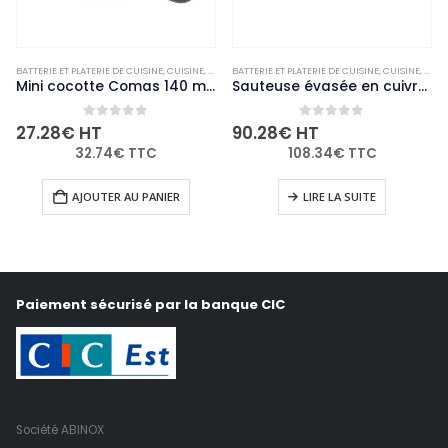
ARMITES ET CASSEROLES
BATTERIE ET PLATERIE DE CUISINE
,
NON-PALETTISABLE
,
CUISINE
,
MARMITES ET CASSEROLES
BATTERIE ET PLATERIE DE CUISINE
,
NON-PALETTISABLE
,
CUISINE
,
MARM
Mini cocotte Comas 140 mm
Sauteuse évasée en cuivre 3 couches induction Vogue 200mm
0
out of 5
0
out of 5
27.28
€
HT
90.28
€
HT
32.74
€
TTC
108.34
€
TTC
AJOUTER AU PANIER
LIRE LA SUITE
Paiement sécurisé par la banque CIC
Société ABINOX