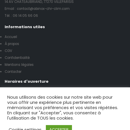
14 AV CHATEAUBRIAND, 77270 VILLEPARISIS
Email : contact@abinox-chr-clim.com
Tél. :
06 14 05 66 06
Informations utiles
Accueil
À propos
CGV
Confidentialité
Mentions légales
Contacter
Horaires d'ouverture
Lundi à vendredi de 8h00 à 17h00
Nous utilisons des cookies sur notre site web pour
vous offrir une expérience plus pertinente en
mémorisant vos préférences et vos visites répétées.
Samedi de 9h00 à 12h00
En cliquant sur "Accepter", vous consentez à
l'utilisation de TOUS les cookies.
Possibilité urgence le week-end
Cookie settings
ACCEPTER