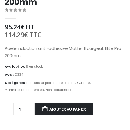
200mm
0
out of 5
95.24
€
HT
114.29
€
TTC
Poêle induction anti-adhésive Matfer Bourgeat Elite Pro
200mm
Availability:
9 en stock
UGS :
C334
Catégories :
Batterie et platerie de cuisine
,
Cuisine
,
Marmites et casseroles
,
Non-palettisable
AJOUTER AU PANIER