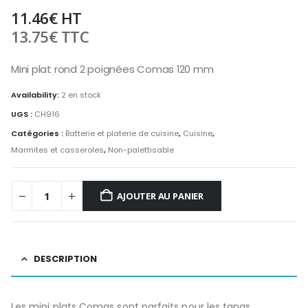
11.46
€
HT
13.75
€
TTC
Mini plat rond 2 poignées Comas 120 mm
Availability:
2 en stock
UGS :
CH916
Catégories :
Batterie et platerie de cuisine
,
Cuisine
,
Marmites et casseroles
,
Non-palettisable
AJOUTER AU PANIER
DESCRIPTION
Les mini plats Comas sont parfaits pour les tapas,