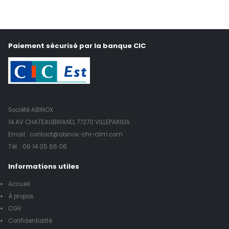
Paiement sécurisé par la banque CIC
Société ABINOX
14 AV CHATEAUBRIAND, 77270 VILLEPARISIS
Email : contact@abinox-chr-clim.com
Tél. :
06 14 05 66 06
Informations utiles
Accueil
À propos
CGV
Confidentialité