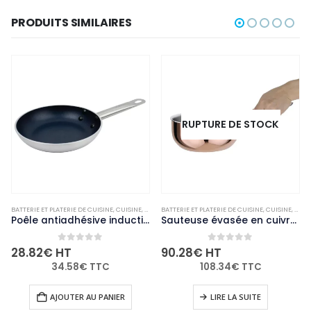
PRODUITS SIMILAIRES
RUPTURE DE STOCK
ARMITES ET CASSEROLES
BATTERIE ET PLATERIE DE CUISINE
,
NON-PALETTISABLE
,
CUISINE
,
MARMITES ET CASSEROLES
BATTERIE ET PLATERIE DE CUISINE
,
NON-PALETTISABLE
,
CUISINE
,
MARM
Poêle antiadhésive induction Vogue 200mm
Sauteuse évasée en cuivre 3 couches induction Vogue 200mm
0
out of 5
0
out of 5
28.82
€
HT
90.28
€
HT
34.58
€
TTC
108.34
€
TTC
AJOUTER AU PANIER
LIRE LA SUITE