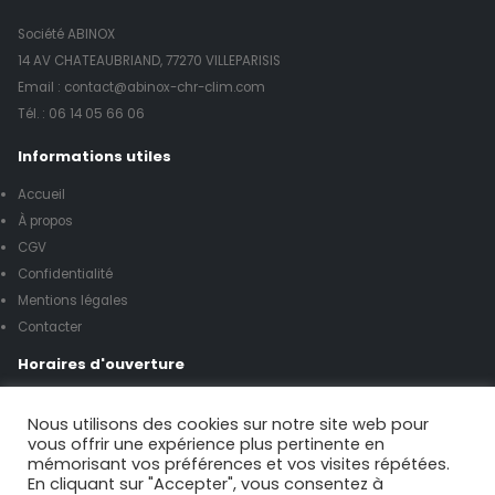
Société ABINOX
14 AV CHATEAUBRIAND, 77270 VILLEPARISIS
Email : contact@abinox-chr-clim.com
Tél. :
06 14 05 66 06
Informations utiles
Accueil
À propos
CGV
Confidentialité
Mentions légales
Contacter
Horaires d'ouverture
Lundi à vendredi de 8h00 à 17h00
Nous utilisons des cookies sur notre site web pour
vous offrir une expérience plus pertinente en
mémorisant vos préférences et vos visites répétées.
Samedi de 9h00 à 12h00
En cliquant sur "Accepter", vous consentez à