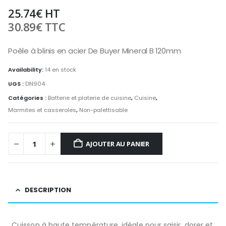
25.74
€
HT
30.89
€
TTC
Poêle à blinis en acier De Buyer Mineral B 120mm
Availability:
14 en stock
UGS :
DN904
Catégories :
Batterie et platerie de cuisine
,
Cuisine
,
Marmites et casseroles
,
Non-palettisable
AJOUTER AU PANIER
DESCRIPTION
. Cuisson à haute température, idéale pour saisir, dorer et