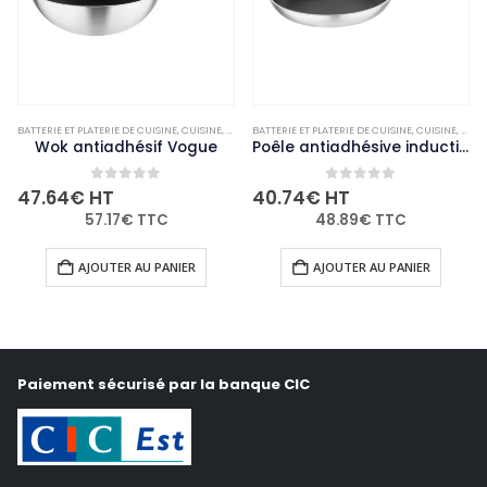
ON-PALETTISABLE
BATTERIE ET PLATERIE DE CUISINE
,
CUISINE
,
MARMITES ET CASSEROLES
BATTERIE ET PLATERIE DE CUISINE
,
NON-PALETTISABLE
,
CUISINE
,
MARM
Wok antiadhésif Vogue
Poêle antiadhésive induction Vogue 280mm
0
out of 5
0
out of 5
47.64
€
HT
40.74
€
HT
57.17
€
TTC
48.89
€
TTC
AJOUTER AU PANIER
AJOUTER AU PANIER
Paiement sécurisé par la banque CIC