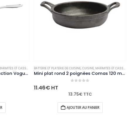
ARMITES ET CASSEROLES
BATTERIE ET PLATERIE DE CUISINE
,
NON-PALETTISABLE
,
CUISINE
,
MARMITES ET CASSEROLES
Mini plat rond 2 poignées Comas 120 mm
Couvercle en verre pour casserole Vogue 180mm
0
out of 5
23.82
€
HT
28.58
€
TTC
ER
AJOUTER AU PANIER