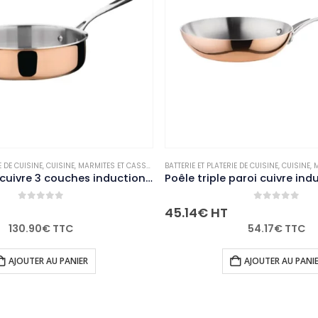
E DE CUISINE
LE
,
CUISINE
,
MARMITES ET CASSEROLES
BATTERIE ET PLATERIE DE CUISINE
,
NON-PALETTISABLE
,
CUISINE
,
M
Poêle triple paroi cuivre induction Vogue 200mm
0
out of 5
0
out of 5
11.46
€
HT
54.17
€
TTC
13.75
€
TTC
AJOUTER AU PANIER
AJOUTER AU PANI