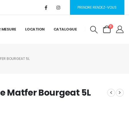
PRENDRE RENDEZ-VOUS
0
R MESURE
LOCATION
CATALOGUE
TFER BOURGEAT 5L
ce Matfer Bourgeat 5L