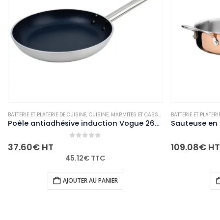
BATTERIE ET PLATERIE DE CUISINE
,
NON-PALETTISABLE
,
CUISINE
,
MARMITES ET CASSEROLES
BATTERIE ET PLATERI
,
NON-PALETTISAB
Sauteuse en cuivre 3 couches induction Vogue 240mm
0
out of 5
109.08
€
HT
45.14
€
HT
130.90
€
TTC
AJOUTER AU PANIER