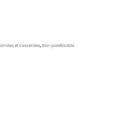
armites et casseroles
,
Non-palettisable