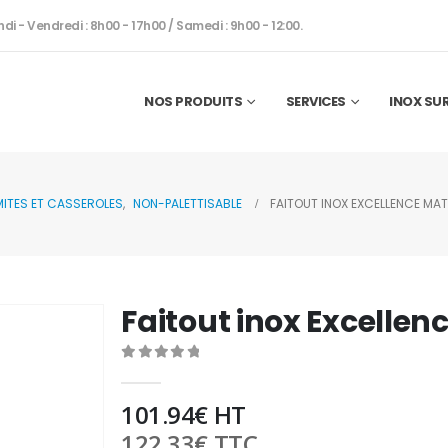
ndi - Vendredi : 8h00 - 17h00 / Samedi : 9h00 - 12:00.
NOS PRODUITS
SERVICES
INOX SU
ITES ET CASSEROLES
,
NON-PALETTISABLE
FAITOUT INOX EXCELLENCE MA
Faitout inox Excellen
0
out of 5
101.94
€
HT
122.33
€
TTC