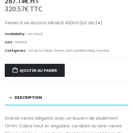
267.14
€
HT
320.57
€
TTC
Verres à vin Arcoroc Mineral 450ml (lot de 24)
Availability:
1 en stock
UGS :
GD966
Catégories :
Art de la table
,
Divers
,
Non-palettisable
,
Verrerie
AJOUTER AU PANIER
DESCRIPTION
Grands verres élégants avec un buvant de seulement
1.1mm. Calice haut et angulaire. Lavables au lave-verres.