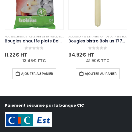
,
ACCESSOIRES DE TABLE
NON-PALETTISABLE
,
ART DE LA TABLE
,
BOUGIES ET PHOTOPHORES
ACCESSOIRES DE TABLE
,
NON-PALETTISABLE
,
ART DE LA TABLE
,
BOUGIES ET PHOTOPHORES
Bougies chauffe plats Bolsius 4 heures (Lot de 100)
Bougies bistro Bolsius 177mm ivoire (Lot de 45)
0
out of 5
0
out of 5
11.22
€
HT
34.92
€
HT
13.46
€
TTC
41.90
€
TTC
AJOUTER AU PANIER
AJOUTER AU PANIER
Paiement sécurisé par la banque CIC