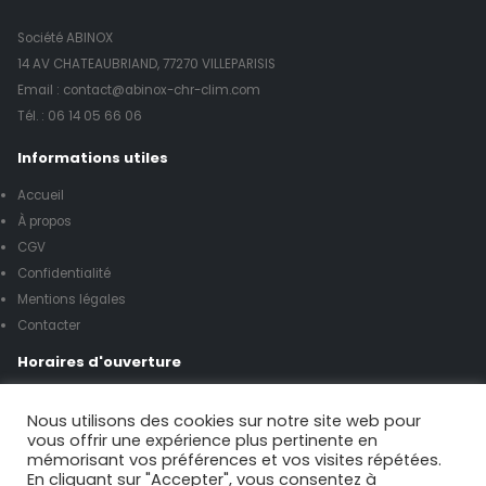
Société ABINOX
14 AV CHATEAUBRIAND, 77270 VILLEPARISIS
Email : contact@abinox-chr-clim.com
Tél. :
06 14 05 66 06
Informations utiles
Accueil
À propos
CGV
Confidentialité
Mentions légales
Contacter
Horaires d'ouverture
Lundi à vendredi de 8h00 à 17h00
Nous utilisons des cookies sur notre site web pour
vous offrir une expérience plus pertinente en
mémorisant vos préférences et vos visites répétées.
Samedi de 9h00 à 12h00
En cliquant sur "Accepter", vous consentez à