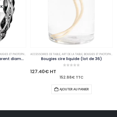
SOIRES DE TABLE
-PALETTISABLE
,
ART DE LA TABLE
,
BOUGIES ET PHOTOPHORES
ACCESSOIRES DE TABLE
,
NON-PALETTISABLE
,
ART D
Bougies cire liquide (lot de 36)
0
out of 5
0
o
.40
€
HT
52.04
€
HT
152.88
€
TTC
62.
AJOUTER AU PANIER
AJOUT