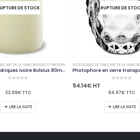
RUPTURE DE STOCK
T PHOTOPHORES
ACCESSOIRES DE TABLE
,
NON-PALETTISABLE
,
ART DE LA TABLE
,
BOUGIES ET PHOTOPHORES
ACCES
,
NON
Bougies cylindriques ivoire Bolsius 80mm (lot de 12)
Photophore en verre transparent diamant Olympia 75mm (Lot de 6)
0
out of 5
54.14
€
HT
127
64.97
€
TTC
LIRE LA SUITE