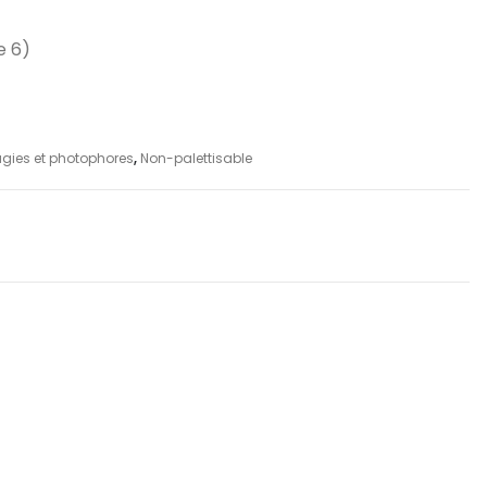
e 6)
gies et photophores
,
Non-palettisable