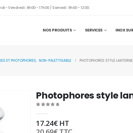
ndi - Vendredi : 8h00 - 17h00 / Samedi : 9h00 - 12:00.
NOS PRODUITS
SERVICES
INOX SU
IES ET PHOTOPHORES
,
NON-PALETTISABLE
PHOTOPHORES STYLE LANTERNE 
Photophores style lan
0
out of 5
17.24
€
HT
20.69
€
TTC