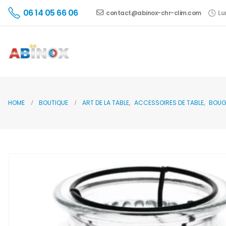
06 14 05 66 06
contact@abinox-chr-clim.com
Lu
HOME
BOUTIQUE
ART DE LA TABLE
,
ACCESSOIRES DE TABLE
,
BOUG