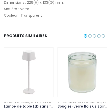
Dimensions : 226(H) x 103(Ø) mm.
Matière : Verre.
Couleur : Transparent.
PRODUITS SIMILAIRES
ACCESSOIRES DE TABLE
,
NON-PALETTISABLE
,
ART DE LA TABLE
,
NON-PALETTISABLE
ACCESSOIRES DE TABLE
,
ART DE LA TABLE
,
BOUGIES ET PHOTOPHORES
Lampe de table LED sans fil blanche à intensité variable Securit Georgina avec câble de chargement magnétique
Bougies-verre Bolsius Starlight transparentes (lot de 8)