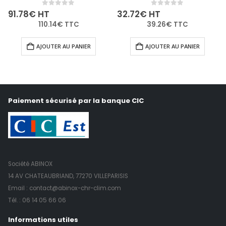
0
out of 5
0
out of 5
91.78
€
HT
32.72
€
HT
110.14
€
TTC
39.26
€
TTC
AJOUTER AU PANIER
AJOUTER AU PANIER
Paiement sécurisé par la banque CIC
Société ABINOX
14 AV CHATEAUBRIAND, 77270 VILLEPARISIS
Email : contact@abinox-chr-clim.com
Tél. :
06 14 05 66 06
Informations utiles