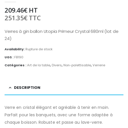
209.46
€
HT
251.35
€
TTC
Verres à gin ballon Utopia Primeur Crystal 680ml (lot de
24)
Availability:
Rupture de stock
UGS :
FB190
Catégories :
Art de la table
,
Divers
,
Non-palettisable
,
Verrerie
DESCRIPTION
Verre en cristal élégant et agréable à tenir en main.
Parfait pour les banquets, avec une forme adaptée à
chaque boisson. Robuste et passe au lave-verre.