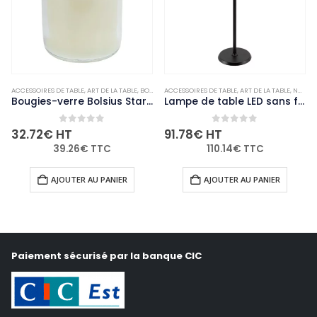
ACCESSOIRES DE TABLE
,
VAISSELLE
,
ART DE LA TABLE
,
BOUGIES ET PHOTOPHORES
ACCESSOIRES DE TABLE
,
NON-PALETTISABLE
,
ART DE LA TABLE
,
NON-PALETTISABLE
Bougies-verre Bolsius Starlight transparentes (lot de 8)
Lampe de table LED sans fil noire à intensité variable Securit Georgina avec câble de chargement magnétique
0
out of 5
0
out of 5
32.72
€
HT
91.78
€
HT
39.26
€
TTC
110.14
€
TTC
AJOUTER AU PANIER
AJOUTER AU PANIER
Paiement sécurisé par la banque CIC