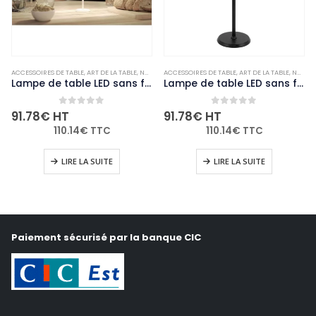
,
ACCESSOIRES DE TABLE
NON-PALETTISABLE
,
ART DE LA TABLE
,
NON-PALETTISABLE
ACCESSOIRES DE TABLE
,
ART DE LA TABLE
,
NON-PALETTISABLE
Lampe de table LED sans fil blanche à intensité variable Securit Feline avec câble de chargement magnétique
Lampe de table LED sans fil noire à intensité variable Securit Feline avec câble de chargement magnétique
0
out of 5
0
out of 5
91.78
€
HT
91.78
€
HT
110.14
€
TTC
110.14
€
TTC
LIRE LA SUITE
LIRE LA SUITE
Paiement sécurisé par la banque CIC