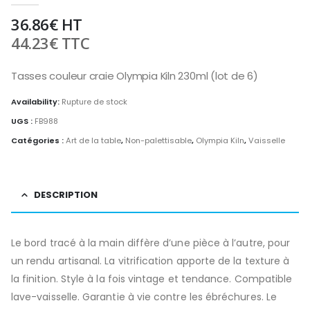
36.86
€
HT
44.23
€
TTC
Tasses couleur craie Olympia Kiln 230ml (lot de 6)
Availability:
Rupture de stock
UGS :
FB988
Catégories :
Art de la table
,
Non-palettisable
,
Olympia Kiln
,
Vaisselle
DESCRIPTION
Le bord tracé à la main diffère d’une pièce à l’autre, pour
un rendu artisanal. La vitrification apporte de la texture à
la finition. Style à la fois vintage et tendance. Compatible
lave-vaisselle. Garantie à vie contre les ébréchures. Le