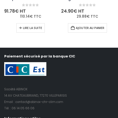
0
out of 5
0
out of 5
91.78
€
HT
24.90
€
HT
110.14
€
TTC
29.88
€
TTC
LIRE LA SUITE
AJOUTER AU PANIER
Paiement sécurisé par la banque CIC
Société ABINOX
14 AV CHATEAUBRIAND, 77270 VILLEPARISIS
Email : contact@abinox-chr-clim.com
Tél. :
06 14 05 66 06