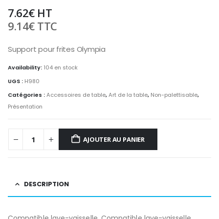
7.62
€
HT
9.14
€
TTC
Support pour frites Olympia
Availability:
104 en stock
UGS :
H980
Catégories :
Accessoires de table
,
Art de la table
,
Non-palettisable
,
Présentation
AJOUTER AU PANIER
DESCRIPTION
Compatible lave-vaisselle. Compatible lave-vaisselle. .