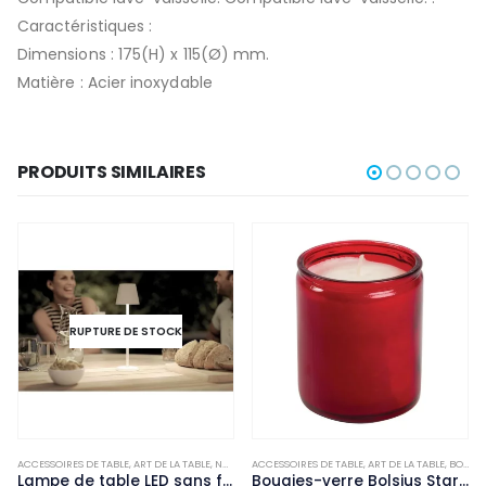
Caractéristiques :
Dimensions : 175(H) x 115(Ø) mm.
Matière : Acier inoxydable
PRODUITS SIMILAIRES
RUPTURE DE STOCK
ACCESSOIRES DE TABLE
,
ART DE LA TABLE
,
NON-PALETTISABLE
ACCESSOIRES DE TABLE
,
ART DE LA TABLE
,
BOUGIES ET PHOTOPHORES
Lampe de table LED sans fil blanche à intensité variable Securit Feline avec câble de chargement magnétique
Bougies-verre Bolsius Starlight rouges (lot de 8)