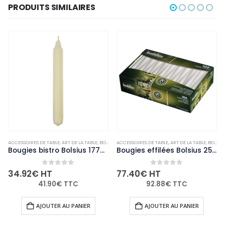
PRODUITS SIMILAIRES
ACCESSOIRES DE TABLE
,
NON-PALETTISABLE
,
ART DE LA TABLE
,
BOUGIES ET PHOTOPHORES
ACCESSOIRES DE TABLE
,
NON-PALETTISABLE
,
ART DE LA TABLE
,
BOUGIES ET PHOTOPHORES
Bougies bistro Bolsius 177mm ivoire (Lot de 45)
Bougies effilées Bolsius 254mm blanches (Lot de 100)
0
out of 5
0
out of 5
34.92
€
HT
77.40
€
HT
41.90
€
TTC
92.88
€
TTC
AJOUTER AU PANIER
AJOUTER AU PANIER