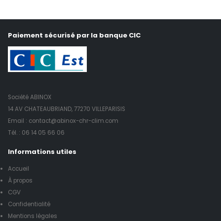
Paiement sécurisé par la banque CIC
Société ABINOX
14 AV CHATEAUBRIAND, 77270 VILLEPARISIS
Email : contact@abinox-chr-clim.com
Tél. :
06 14 05 66 06
Informations utiles
Accueil
À propos
CGV
Confidentialité
Mentions légales