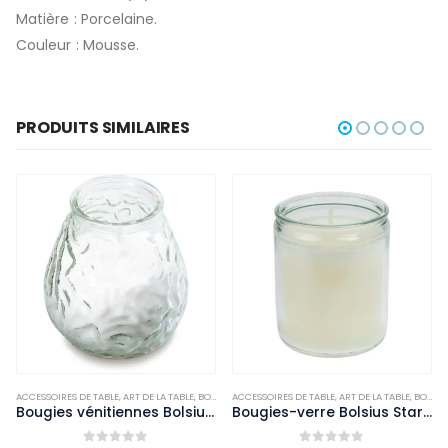
Matière : Porcelaine.
Couleur : Mousse.
PRODUITS SIMILAIRES
ACCESSOIRES DE TABLE
,
VAISSELLE
,
ART DE LA TABLE
,
BOUGIES ET PHOTOPHORES
ACCESSOIRES DE TABLE
,
NON-PALETTISABLE
,
ART DE LA TABLE
,
BOUGIES ET PHOTOPHORES
Bougies vénitiennes Bolsius Low Boy transparentes (Lot de 12)
Bougies-verre Bolsius Starlight transparentes (lot de 8)