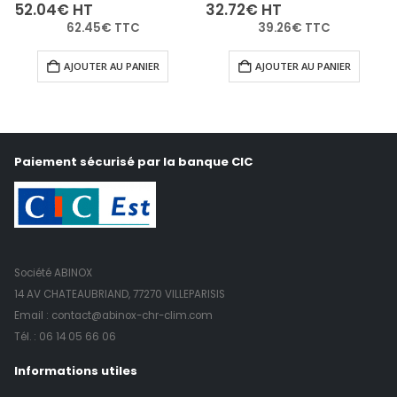
0
out of 5
0
out of 5
52.04
€
HT
32.72
€
HT
62.45
€
TTC
39.26
€
TTC
AJOUTER AU PANIER
AJOUTER AU PANIER
Paiement sécurisé par la banque CIC
Société ABINOX
14 AV CHATEAUBRIAND, 77270 VILLEPARISIS
Email : contact@abinox-chr-clim.com
Tél. :
06 14 05 66 06
Informations utiles