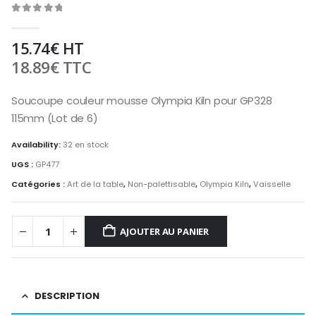
0
out of 5
15.74
€
HT
18.89
€
TTC
Soucoupe couleur mousse Olympia Kiln pour GP328
115mm (Lot de 6)
Availability:
32 en stock
UGS :
GP477
Catégories :
Art de la table
,
Non-palettisable
,
Olympia Kiln
,
Vaisselle
AJOUTER AU PANIER
DESCRIPTION