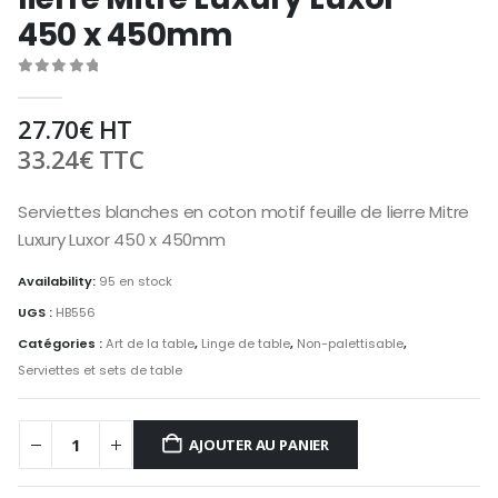
450 x 450mm
0
out of 5
27.70
€
HT
33.24
€
TTC
Serviettes blanches en coton motif feuille de lierre Mitre
Luxury Luxor 450 x 450mm
Availability:
95 en stock
UGS :
HB556
Catégories :
Art de la table
,
Linge de table
,
Non-palettisable
,
Serviettes et sets de table
AJOUTER AU PANIER