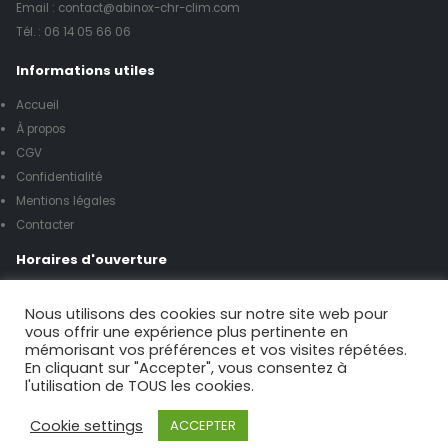
Email : contact@abinox-chr-clim.com
Tél. :
06 14 05 66 06
Informations utiles
Accueil
À propos
CGV
Confidentialité
Mentions légales
Contacter
Horaires d'ouverture
Lundi à vendredi de 8h00 à 17h00
Nous utilisons des cookies sur notre site web pour
vous offrir une expérience plus pertinente en
mémorisant vos préférences et vos visites répétées.
Samedi de 9h00 à 12h00
En cliquant sur "Accepter", vous consentez à
l'utilisation de TOUS les cookies.
Possibilité urgence le week-end
Cookie settings
ACCEPTER