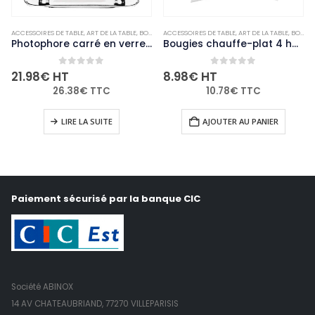
ACCESSOIRES DE TABLE
,
ART DE LA TABLE
,
BOUGIES ET PHOTOPHORES
ACCESSOIRES DE TABLE
,
NON-PALETTISABLE
,
ART DE LA TABLE
,
BOUGIES ET PHOTOPHORES
Photophore carré en verre transparent Olympia lot de 6
Bougies chauffe-plat 4 heures Olympia (Lot de 100)
0
out of 5
0
out of 5
21.98
€
HT
8.98
€
HT
26.38
€
TTC
10.78
€
TTC
LIRE LA SUITE
AJOUTER AU PANIER
Paiement sécurisé par la banque CIC
Société ABINOX
14 AV CHATEAUBRIAND, 77270 VILLEPARISIS