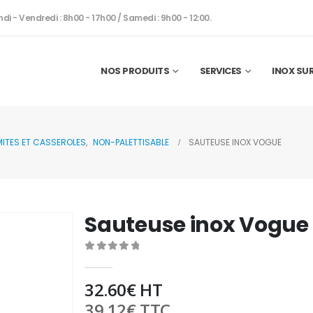
ndi - Vendredi : 8h00 - 17h00 / Samedi : 9h00 - 12:00.
NOS PRODUITS
SERVICES
INOX SU
ITES ET CASSEROLES
,
NON-PALETTISABLE
SAUTEUSE INOX VOGUE
Sauteuse inox Vogue
0
out of 5
32.60
€
HT
39.12
€
TTC