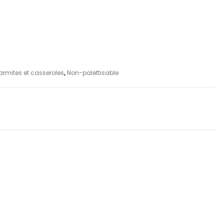
armites et casseroles
,
Non-palettisable