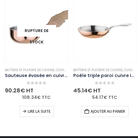
RUPTURE DE
STOCK
BLE
,
MARMITES ET CASSEROLES
BATTERIE ET PLATERIE DE CUISINE
,
NON-PALETTISABLE
,
CUISINE
,
MARMITES ET CASSEROLES
BATTERIE ET PLATERIE DE CUISINE
,
NON-PALETTISAB
,
CUISINE
,
Sauteuse évasée en cuivre 3 couches induction Vogue 200mm
Poêle triple paroi cuivre induction Vogue 200mm
0
out of 5
0
out of 5
90.28
€
HT
45.14
€
HT
108.34
€
TTC
54.17
€
TTC
LIRE LA SUITE
AJOUTER AU PANIER