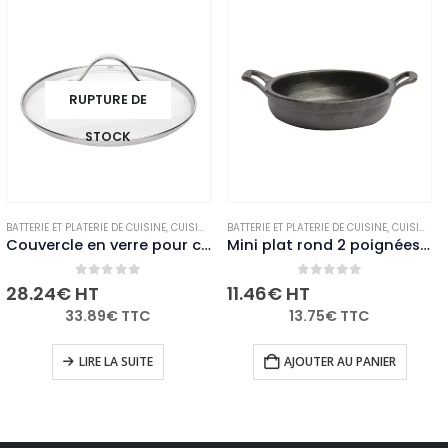
RUPTURE DE
STOCK
E
MARMITES ET CASSEROLES
BATTERIE ET PLATERIE DE CUISINE
,
NON-PALETTISABLE
,
CUISINE
,
MARMITES ET CASSEROLES
BATTERIE ET PLATERIE DE CUISINE
,
NON-PALETTISABLE
,
CUISINE
,
M
Couvercle en verre pour casserole Vogue 160mm
Mini plat rond 2 poignées Comas 120 mm
0
out of 5
0
out of 5
28.24
€
HT
11.46
€
HT
33.89
€
TTC
13.75
€
TTC
LIRE LA SUITE
AJOUTER AU PANIER