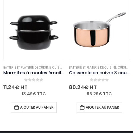
LE
MARMITES ET CASSEROLES
BATTERIE ET PLATERIE DE CUISINE
,
NON-PALETTISABLE
,
CUISINE
,
MARMITES ET CASSEROLES
BATTERIE ET PLATERIE DE CUISINE
,
NON-PALETTISABL
,
CUISINE
,
Marmites à moules émaillées Olympia 1kg
Casserole en cuivre 3 couches induction Vogue 180mm
0
out of 5
0
out of 5
11.24
€
HT
80.24
€
HT
13.49
€
TTC
96.29
€
TTC
AJOUTER AU PANIER
AJOUTER AU PANIER