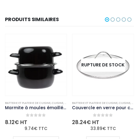
PRODUITS SIMILAIRES
RUPTURE DE STOCK
ISINE
,
MARMITES ET CASSEROLES
BATTERIE ET PLATERIE DE CUISINE
,
NON-PALETTISABLE
,
CUISINE
,
MARMITES ET CASSEROLES
BATTERIE ET PLATERIE DE CUISINE
,
NON-PALETTISABL
,
CUISI
Marmite à moules émaillée Olympia 500g
Couvercle en verre pour casserole Vogue 160mm
0
out of 5
0
out of 5
28.24
€
HT
27.28
€
HT
33.89
€
TTC
32.74
€
TTC