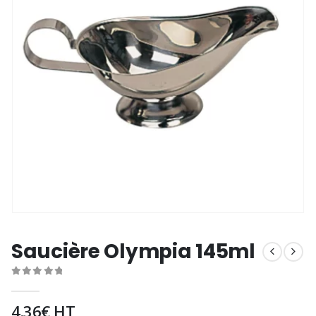
Saucière Olympia 145ml
0
out of 5
4.36
€
HT