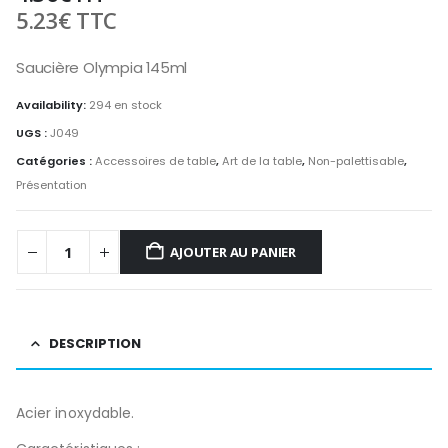
5.23
€
TTC
Saucière Olympia 145ml
Availability:
294 en stock
UGS :
J049
Catégories :
Accessoires de table
,
Art de la table
,
Non-palettisable
,
Présentation
AJOUTER AU PANIER
DESCRIPTION
Acier inoxydable.