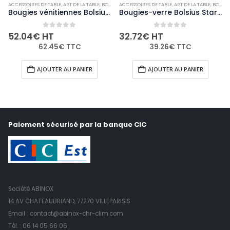
ACCESSOIRES DE TABLE
,
NON-PALETTISABLE
,
ART DE LA TABLE
,
BOUGIES ET PHOTOPHORES
ACCESSOIRES DE TABLE
,
NON-PALETTISABLE
,
ART DE LA TABLE
,
BOUGIES ET PHOTOPHORES
Bougies vénitiennes Bolsius Low Boy transparentes (Lot de 12)
Bougies-verre Bolsius Starlight transparentes (lot de 8)
0
out of 5
0
out of 5
52.04
€
HT
32.72
€
HT
62.45
€
TTC
39.26
€
TTC
AJOUTER AU PANIER
AJOUTER AU PANIER
Paiement sécurisé par la banque CIC
Société ABINOX
14 AV CHATEAUBRIAND, 77270 VILLEPARISIS
Email : contact@abinox-chr-clim.com
Tél. :
06 14 05 66 06