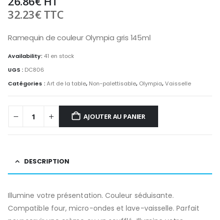
26.86
€
HT
32.23
€
TTC
Ramequin de couleur Olympia gris 145ml
Availability:
41 en stock
UGS :
DC806
Catégories :
Art de la table
,
Non-palettisable
,
Olympia
,
Vaisselle
AJOUTER AU PANIER
DESCRIPTION
Illumine votre présentation. Couleur séduisante.
Compatible four, micro-ondes et lave-vaisselle. Parfait