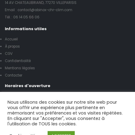
14 AV CHATEAUBRIAND, 77270 VILLEPARISIS
Email : contact@abinox-chr-clim.com
Tél. :
06 14 05 66 06
Informations utiles
Accueil
À propos
CGV
Confidentialité
Mentions légales
Contacter
Horaires d'ouverture
Lundi à vendredi de 8h00 à 17h00
Nous utilisons des cookies sur notre site web pour
vous offrir une expérience plus pertinente en
mémorisant vos préférences et vos visites répétées.
Samedi de 9h00 à 12h00
En cliquant sur "Accepter", vous consentez à
l'utilisation de TOUS les cookies.
Possibilité urgence le week-end