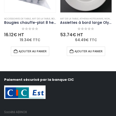
ACCESSOIRES DE TABLE
,
ART DE LA TABLE
,
BOUGIES ET PHOTOPHORES
ART DE LA TABLE
,
ATHENA HOTELWARE
,
NON-PALETTISABLE
,
NON-PALETTISABLE
Bougies chauffe-plat 8 heures Olympia (Lot de 75)
Assiettes à bord large Olympia Athena 254mm (Lot de 12)
0
out of 5
0
out of 5
16.12
€
HT
53.74
€
HT
19.34
€
TTC
64.49
€
TTC
AJOUTER AU PANIER
AJOUTER AU PANIER
Paiement sécurisé par la banque CIC
Société ABINOX