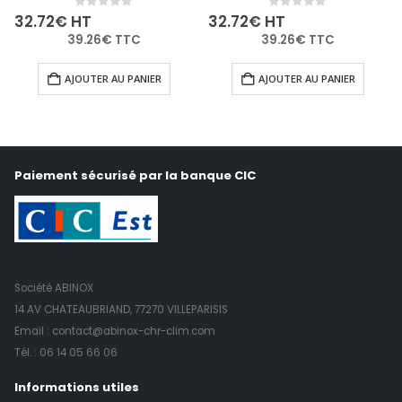
0
out of 5
0
out of 5
32.72
€
HT
32.72
€
HT
39.26
€
TTC
39.26
€
TTC
AJOUTER AU PANIER
AJOUTER AU PANIER
Paiement sécurisé par la banque CIC
Société ABINOX
14 AV CHATEAUBRIAND, 77270 VILLEPARISIS
Email : contact@abinox-chr-clim.com
Tél. :
06 14 05 66 06
Informations utiles