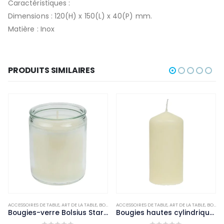
Caractéristiques :
Dimensions : 120(H) x 150(L) x 40(P) mm.
Matière : Inox
PRODUITS SIMILAIRES
ACCESSOIRES DE TABLE
,
NON-PALETTISABLE
,
ART DE LA TABLE
,
BOUGIES ET PHOTOPHORES
ACCESSOIRES DE TABLE
,
NON-PALETTISABLE
,
ART DE LA TABLE
,
BOUGIES ET PHOTOPHORES
Bougies-verre Bolsius Starlight transparentes (lot de 8)
Bougies hautes cylindriques ivoire Bolsius 120mm (lot de 12)