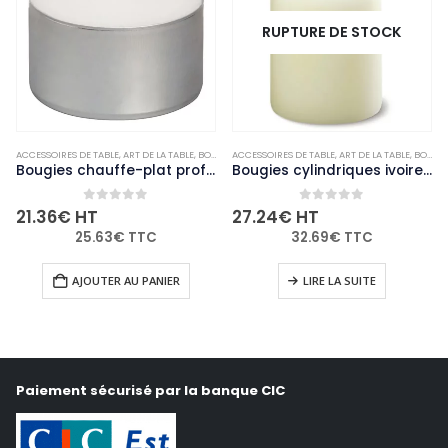
RUPTURE DE STOCK
ACCESSOIRES DE TABLE
,
ART DE LA TABLE
,
BOUGIES ET PHOTOPHORES
ACCESSOIRES DE TABLE
,
NON-PALETTISABLE
,
ART DE LA TABLE
,
BOUGIES ET PHOTOPHORES
Bougies chauffe-plat professionnelles Bolsius 8 heures (lot de 90)
Bougies cylindriques ivoire Bolsius 80mm (lot de 12)
0
out of 5
0
out of 5
21.36
€
HT
27.24
€
HT
25.63
€
TTC
32.69
€
TTC
AJOUTER AU PANIER
LIRE LA SUITE
Paiement sécurisé par la banque CIC