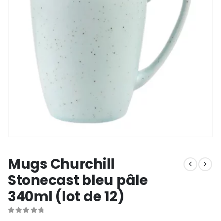
Mugs Churchill
Stonecast bleu pâle
340ml (lot de 12)
0
out of 5