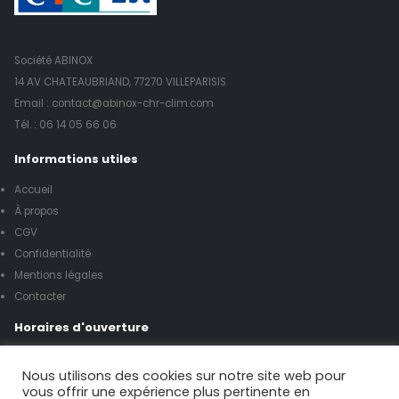
Société ABINOX
14 AV CHATEAUBRIAND, 77270 VILLEPARISIS
Email : contact@abinox-chr-clim.com
Tél. :
06 14 05 66 06
Informations utiles
Accueil
À propos
CGV
Confidentialité
Mentions légales
Contacter
Horaires d'ouverture
Lundi à vendredi de 8h00 à 17h00
Nous utilisons des cookies sur notre site web pour
vous offrir une expérience plus pertinente en