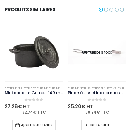
PRODUITS SIMILAIRES
RUPTURE DE STOCK
RUPTURE DE STOCK
LE
INE
,
MARMITES ET CASSEROLES
CUISINE
,
NON-PALETTISABLE
,
NON-PALETTISABLE
,
USTENSILES
,
USTENSILES DE SERVICE
BATTERIE ET PLATERIE DE CUISINE
,
CUISINE
Mini cocotte Comas 140 mm
Pince à sushi inox embouts arrondis 140mm
Batterie 
0
out of 5
0
out of 5
25.20
€
HT
229.98
€
HT
30.24
€
TTC
275.98
€
TTC
LIRE LA SUITE
LIRE LA SUITE