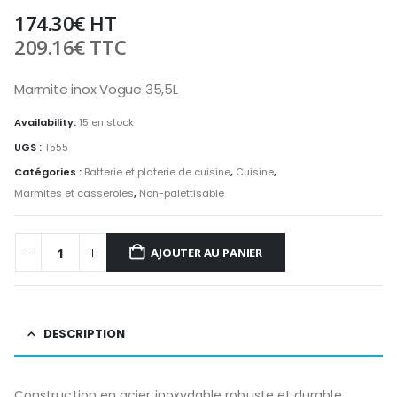
174.30
€
HT
209.16
€
TTC
Marmite inox Vogue 35,5L
Availability:
15 en stock
UGS :
T555
Catégories :
Batterie et platerie de cuisine
,
Cuisine
,
Marmites et casseroles
,
Non-palettisable
AJOUTER AU PANIER
DESCRIPTION
Construction en acier inoxydable robuste et durable.