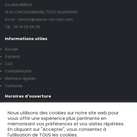
Société ABINOX
14 AV CHATEAUBRIAND, 77270 VILLEPARISIS
Email : contact@abinox-chr-clim.com
Tél. :
06 14 05 66 06
Informations utiles
Accueil
À propos
CGV
Confidentialité
Mentions légales
Contacter
Horaires d'ouverture
Lundi à vendredi de 8h00 à 17h00
Nous utilisons des cookies sur notre site web pour
vous offrir une expérience plus pertinente en
mémorisant vos préférences et vos visites répétées.
Samedi de 9h00 à 12h00
En cliquant sur "Accepter", vous consentez à
l'utilisation de TOUS les cookies.