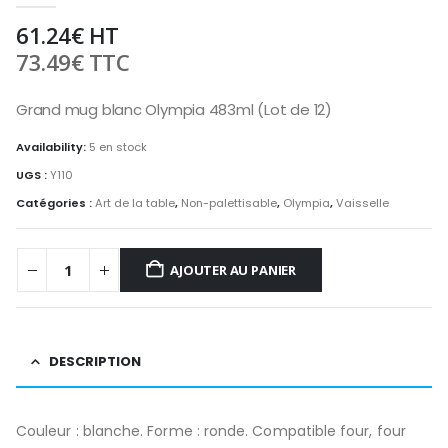
61.24
€
HT
73.49
€
TTC
Grand mug blanc Olympia 483ml (Lot de 12)
Availability:
5 en stock
UGS :
Y110
Catégories :
Art de la table
,
Non-palettisable
,
Olympia
,
Vaisselle
AJOUTER AU PANIER
DESCRIPTION
Couleur : blanche. Forme : ronde. Compatible four, four