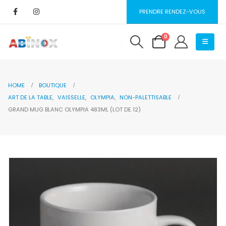
PRENDRE RENDEZ-VOUS
0
HOME
BOUTIQUE
ART DE LA TABLE
,
VAISSELLE
,
OLYMPIA
,
NON-PALETTISABLE
GRAND MUG BLANC OLYMPIA 483ML (LOT DE 12)