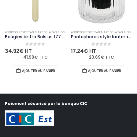
ACCESSOIRES DE TABLE
,
NON-PALETTISABLE
,
ART DE LA TABLE
,
BOUGIES ET PHOTOPHORES
ACCESSOIRES DE TABLE
,
NON-PALETTISABLE
,
ART DE LA TABLE
,
BOUGIES ET PHOTOPHORES
Bougies bistro Bolsius 177mm ivoire (Lot de 45)
Photophores style lanterne Olympia (lot de 6)
0
out of 5
0
out of 5
34.92
€
HT
17.24
€
HT
41.90
€
TTC
20.69
€
TTC
AJOUTER AU PANIER
AJOUTER AU PANIER
Paiement sécurisé par la banque CIC