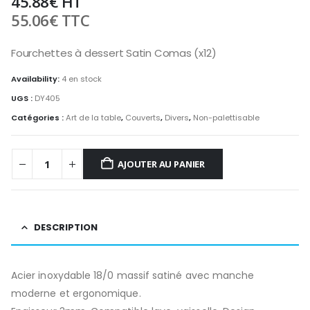
45.88
€
HT
55.06
€
TTC
Fourchettes à dessert Satin Comas (x12)
Availability:
4 en stock
UGS :
DY405
Catégories :
Art de la table
,
Couverts
,
Divers
,
Non-palettisable
AJOUTER AU PANIER
DESCRIPTION
Acier inoxydable 18/0 massif satiné avec manche
moderne et ergonomique.