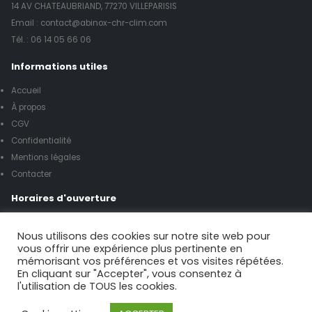
14 AV CHATEAUBRIAND, 77270 VILLEPARISIS
Email : contact@abinox-chr-clim.com
Tél. :
06 14 05 66 06
Informations utiles
Accueil
À propos
CGV
Confidentialité
Mentions légales
Contacter
Horaires d'ouverture
Lundi à vendredi de 8h00 à 17h00
Nous utilisons des cookies sur notre site web pour
vous offrir une expérience plus pertinente en
mémorisant vos préférences et vos visites répétées.
Samedi de 9h00 à 12h00
En cliquant sur "Accepter", vous consentez à
l'utilisation de TOUS les cookies.
Possibilité urgence le week-end