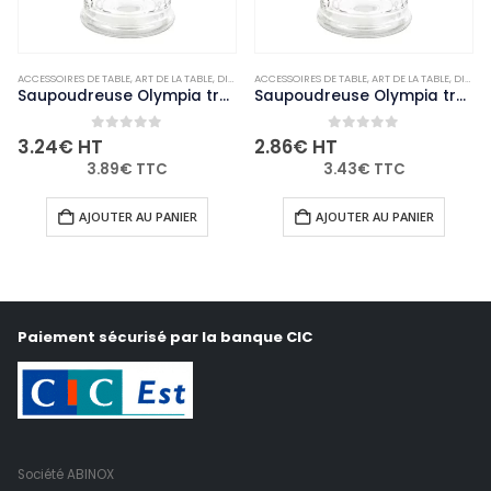
ACCESSOIRES DE TABLE
,
VAISSELLE
,
ART DE LA TABLE
,
DIVERS
,
ACCESSOIRES DE TABLE
NON-PALETTISABLE
,
ART DE LA TABLE
,
DIVERS
Saupoudreuse Olympia trou latéral avec clapet
Saupoudreuse Olympia trous de 4mm
0
out of 5
0
out of 5
3.24
€
HT
2.86
€
HT
3.89
€
TTC
3.43
€
TTC
AJOUTER AU PANIER
AJOUTER AU PANIER
Paiement sécurisé par la banque CIC
Société ABINOX