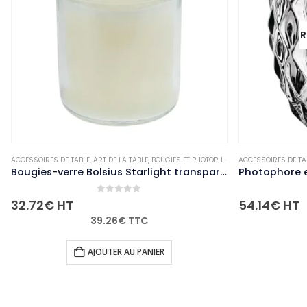
R
ACCESSOIRES DE TABLE
,
NON-PALETTISABLE
,
ART DE LA TABLE
,
BOUGIES ET PHOTOPHORES
ACCESSOIRES DE TA
,
NON-PALETTISABL
Bougies-verre Bolsius Starlight transparentes (lot de 8)
0
out of 5
32.72
€
HT
54.14
€
HT
39.26
€
TTC
AJOUTER AU PANIER