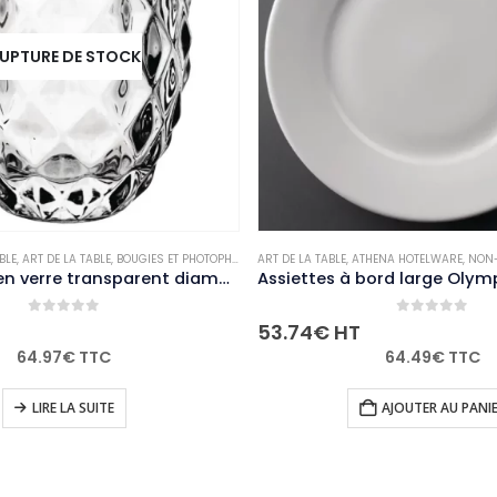
UPTURE DE STOCK
BLE
E
,
ART DE LA TABLE
,
BOUGIES ET PHOTOPHORES
ART DE LA TABLE
,
NON-PALETTISABLE
,
ATHENA HOTELWARE
,
NON-
Photophore en verre transparent diamant Olympia 75mm (Lot de 6)
0
out of 5
0
out of 5
53.74
€
HT
64.97
€
TTC
64.49
€
TTC
LIRE LA SUITE
AJOUTER AU PANI