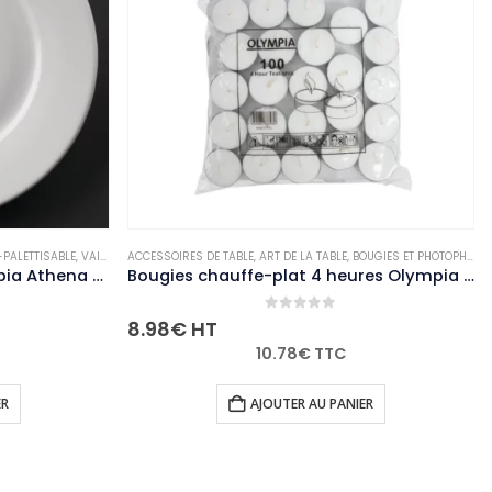
PALETTISABLE
,
VAISSELLE
ACCESSOIRES DE TABLE
,
ART DE LA TABLE
,
BOUGIES ET PHOTOPHORES
Assiettes à bord large Olympia Athena 254mm (Lot de 12)
Bougies chauffe-plat 4 heures Olympia (Lot de 100)
0
out of 5
8.98
€
HT
10.78
€
TTC
ER
AJOUTER AU PANIER