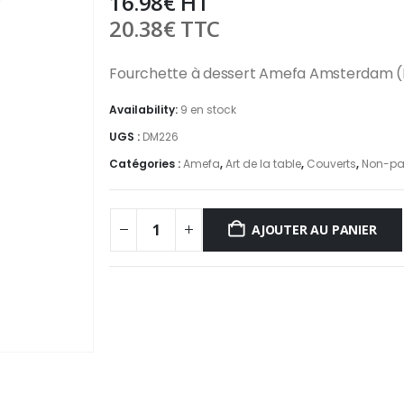
16.98
€
HT
20.38
€
TTC
Fourchette à dessert Amefa Amsterdam (L
Availability:
9 en stock
UGS :
DM226
Catégories :
Amefa
,
Art de la table
,
Couverts
,
Non-pal
AJOUTER AU PANIER