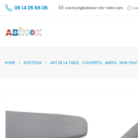
06 14 05 66 06
contact@abinox-chr-clim.com
Lu
HOME
BOUTIQUE
ART DE LA TABLE
,
COUVERTS
,
AMEFA
,
NON-PALE