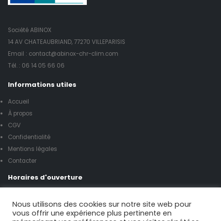
Société ABINOX
14 AV CHATEAUBRIAND, 77270 VILLEPARISIS
Email : contact@abinox-chr-clim.com
Tél. :
06 14 05 66 06
Informations utiles
Accueil
À propos
CGV
Confidentialité
Mentions légales
Contacter
Horaires d'ouverture
Lundi à vendredi de 8h00 à 17h00
Nous utilisons des cookies sur notre site web pour
vous offrir une expérience plus pertinente en