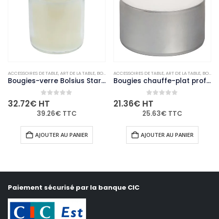
,
ACCESSOIRES DE TABLE
NON-PALETTISABLE
,
ART DE LA TABLE
,
BOUGIES ET PHOTOPHORES
ACCESSOIRES DE TABLE
,
NON-PALETTISABLE
,
ART DE LA TABLE
,
BOUGIES ET PHOTOPHORES
Bougies-verre Bolsius Starlight transparentes (lot de 8)
Bougies chauffe-plat professionnelles Bolsius 8 heures (lot de 90)
0
out of 5
0
out of 5
32.72
€
HT
21.36
€
HT
39.26
€
TTC
25.63
€
TTC
AJOUTER AU PANIER
AJOUTER AU PANIER
Paiement sécurisé par la banque CIC