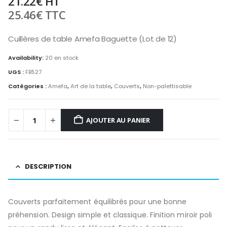
21.22
€
HT
25.46
€
TTC
Cuillères de table Amefa Baguette (Lot de 12)
Availability:
20 en stock
UGS :
FB527
Catégories :
Amefa
,
Art de la table
,
Couverts
,
Non-palettisable
AJOUTER AU PANIER
DESCRIPTION
Couverts parfaitement équilibrés pour une bonne
préhension. Design simple et classique. Finition miroir poli