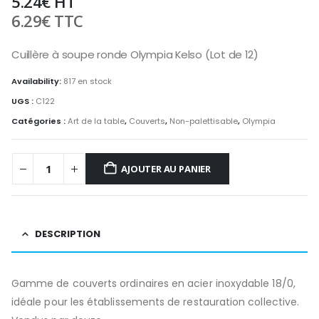
5.24
€
HT
6.29
€
TTC
Cuillère à soupe ronde Olympia Kelso (Lot de 12)
Availability:
817 en stock
UGS :
C122
Catégories :
Art de la table
,
Couverts
,
Non-palettisable
,
Olympia
AJOUTER AU PANIER
DESCRIPTION
Gamme de couverts ordinaires en acier inoxydable 18/0,
idéale pour les établissements de restauration collective.