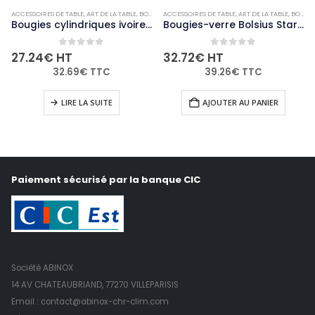
ACCESSOIRES DE TABLE
,
ART DE LA TABLE
,
BOUGIES ET PHOTOPHORES
ACCESSOIRES DE TABLE
,
NON-PALETTISABLE
,
ART DE LA TABLE
,
BOUGIES ET PHOTOPHORES
Bougies cylindriques ivoire Bolsius 80mm (lot de 12)
Bougies-verre Bolsius Starlight transparentes (lot de 8)
0
out of 5
0
out of 5
27.24
€
HT
32.72
€
HT
32.69
€
TTC
39.26
€
TTC
LIRE LA SUITE
AJOUTER AU PANIER
Paiement sécurisé par la banque CIC
Société ABINOX
14 AV CHATEAUBRIAND, 77270 VILLEPARISIS
Email : contact@abinox-chr-clim.com