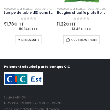
ACCESSOIRES DE TABLE
,
ART DE LA TABLE
,
NON-PALETTISABLE
ACCESSOIRES DE TABLE
,
ART DE LA TABLE
,
BOUGIES ET PHOTOPHORES
Lampe de table LED sans fil noire à intensité variable Securit Feline avec câble de chargement magnétique
Bougies chauffe plats Bolsius 4 heures (Lot de 100)
0
out of 5
0
out of 5
91.78
€
HT
11.22
€
HT
110.14
€
TTC
13.46
€
TTC
LIRE LA SUITE
AJOUTER AU PANIER
Paiement sécurisé par la banque CIC
Société ABINOX
14 AV CHATEAUBRIAND, 77270 VILLEPARISIS
Email : contact@abinox-chr-clim.com