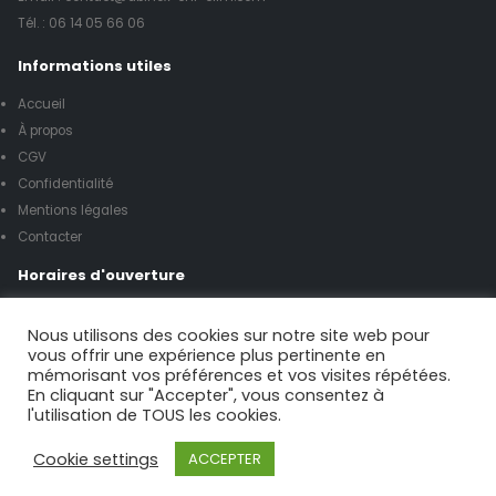
Tél. :
06 14 05 66 06
Informations utiles
Accueil
À propos
CGV
Confidentialité
Mentions légales
Contacter
Horaires d'ouverture
Lundi à vendredi de 8h00 à 17h00
Nous utilisons des cookies sur notre site web pour
vous offrir une expérience plus pertinente en
mémorisant vos préférences et vos visites répétées.
Samedi de 9h00 à 12h00
En cliquant sur "Accepter", vous consentez à
l'utilisation de TOUS les cookies.
Possibilité urgence le week-end
Cookie settings
ACCEPTER