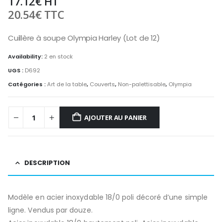
17.12
€
HT
20.54
€
TTC
Cuillère à soupe Olympia Harley (Lot de 12)
Availability:
2 en stock
UGS :
D692
Catégories :
Art de la table
,
Couverts
,
Non-palettisable
,
Olympia
AJOUTER AU PANIER
DESCRIPTION
Modèle en acier inoxydable 18/0 poli décoré d’une simple
ligne. Vendus par douze.