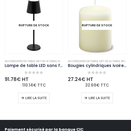
RUPTURE DE STOCK
RUPTURE DE STOCK
ACCESSOIRES DE TABLE
,
ART DE LA TABLE
,
NON-PALETTISABLE
ACCESSOIRES DE TABLE
,
ART DE LA TABLE
,
BOUGIES ET PHOTOPHORES
Lampe de table LED sans fil noire à intensité variable Securit Feline avec câble de chargement magnétique
Bougies cylindriques ivoire Bolsius 80mm (lot de 12)
0
out of 5
0
out of 5
91.78
€
HT
27.24
€
HT
110.14
€
TTC
32.69
€
TTC
LIRE LA SUITE
LIRE LA SUITE
Paiement sécurisé par la banque CIC