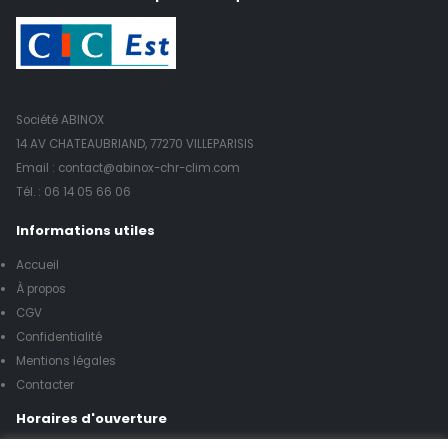
Société ABINOX
14 AV CHATEAUBRIAND, 77270 VILLEPARISIS
Email : contact@abinox-chr-clim.com
Tél. :
06 14 05 66 06
Informations utiles
Accueil
À propos
CGV
Confidentialité
Mentions légales
Contacter
Horaires d'ouverture