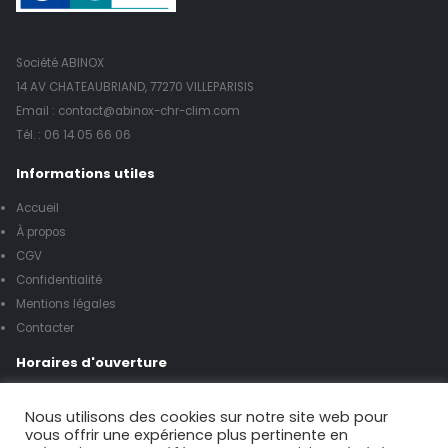
Société ABINOX
14 AV CHATEAUBRIAND, 77270 VILLEPARISIS
Email : contact@abinox-chr-clim.com
Tél. :
06 14 05 66 06
Informations utiles
Accueil
À propos
CGV
Confidentialité
Mentions légales
Contacter
Horaires d'ouverture
Lundi à vendredi de 8h00 à 17h00
Nous utilisons des cookies sur notre site web pour
vous offrir une expérience plus pertinente en