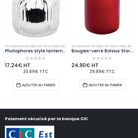
,
ACCESSOIRES DE TABLE
NON-PALETTISABLE
,
ART DE LA TABLE
,
BOUGIES ET PHOTOPHORES
ACCESSOIRES DE TABLE
,
NON-PALETTISABLE
,
ART DE LA TABLE
,
BOUGIES ET PHOTOPHORES
Photophores style lanterne Olympia (lot de 6)
Bougies-verre Bolsius Starlight rouges (lot de 8)
0
out of 5
0
out of 5
17.24
€
HT
24.90
€
HT
20.69
€
TTC
29.88
€
TTC
AJOUTER AU PANIER
AJOUTER AU PANIER
Paiement sécurisé par la banque CIC