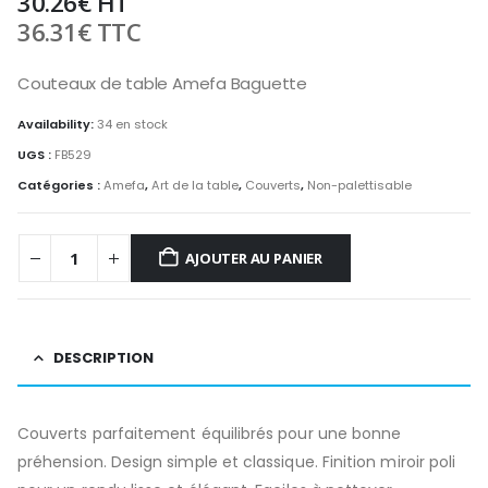
30.26
€
HT
36.31
€
TTC
Couteaux de table Amefa Baguette
Availability:
34 en stock
UGS :
FB529
Catégories :
Amefa
,
Art de la table
,
Couverts
,
Non-palettisable
AJOUTER AU PANIER
DESCRIPTION
Couverts parfaitement équilibrés pour une bonne
préhension. Design simple et classique. Finition miroir poli