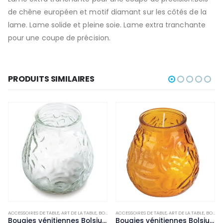
de chêne européen et motif diamant sur les côtés de la
lame. Lame solide et pleine soie. Lame extra tranchante
pour une coupe de précision.
PRODUITS SIMILAIRES
,
ACCESSOIRES DE TABLE
NON-PALETTISABLE
,
ART DE LA TABLE
,
BOUGIES ET PHOTOPHORES
ACCESSOIRES DE TABLE
,
NON-PALETTISABLE
,
ART DE LA TABLE
,
BOUGIES ET PHOTOPHORES
Bougies vénitiennes Bolsius Low Boy transparentes (Lot de 12)
Bougies vénitiennes Bolsius Low Boy ambre (Lot de 12)