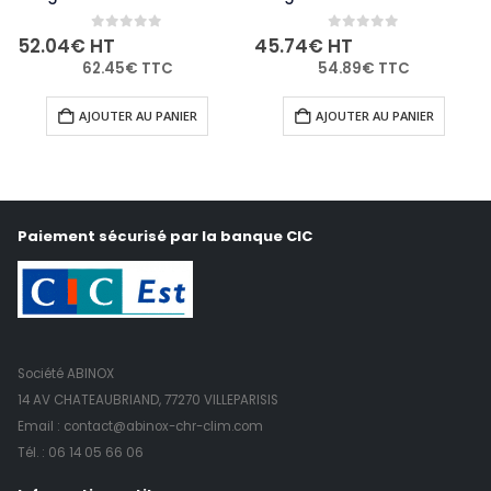
0
out of 5
0
out of 5
52.04
€
HT
45.74
€
HT
62.45
€
TTC
54.89
€
TTC
AJOUTER AU PANIER
AJOUTER AU PANIER
Paiement sécurisé par la banque CIC
Société ABINOX
14 AV CHATEAUBRIAND, 77270 VILLEPARISIS
Email : contact@abinox-chr-clim.com
Tél. :
06 14 05 66 06