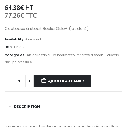
64.38
€
HT
77.26
€
TTC
Couteaux à steak Boska Oslo+ (lot de 4)
Availability:
4 en stock
UGS :
HN792
Catégories :
Art de la table
,
Couteaux et fourchettes à steak
,
Couverts
,
Non-palettisable
AJOUTER AU PANIER
DESCRIPTION
Lame extra tranchante pour une coupe de précision.Bois