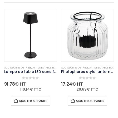
,
ACCESSOIRES DE TABLE
NON-PALETTISABLE
,
ART DE LA TABLE
,
NON-PALETTISABLE
ACCESSOIRES DE TABLE
,
ART DE LA TABLE
,
BOUGIES ET PHOTOPHORES
Lampe de table LED sans fil noire à intensité variable Securit Georgina avec câble de chargement magnétique
Photophores style lanterne Olympia (lot de 6)
0
out of 5
0
out of 5
91.78
€
HT
17.24
€
HT
110.14
€
TTC
20.69
€
TTC
AJOUTER AU PANIER
AJOUTER AU PANIER