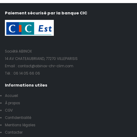
Paiement sécurisé par la banque CIC
Société ABINOX
14 AV CHATEAUBRIAND, 77270 VILLEPARISIS
Email : contact@abinox-chr-clim.com
Tél. :
06 14 05 66 06
Informations utiles
Accueil
À propos
CGV
Confidentialité
Mentions légales
Contacter