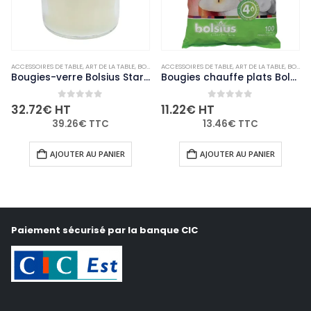
ACCESSOIRES DE TABLE
,
NON-PALETTISABLE
,
ART DE LA TABLE
,
BOUGIES ET PHOTOPHORES
ACCESSOIRES DE TABLE
,
NON-PALETTISABLE
,
ART DE LA TABLE
,
BOUGIES ET PHOTOPHORES
Bougies-verre Bolsius Starlight transparentes (lot de 8)
Bougies chauffe plats Bolsius 4 heures (Lot de 100)
0
out of 5
0
out of 5
32.72
€
HT
11.22
€
HT
39.26
€
TTC
13.46
€
TTC
AJOUTER AU PANIER
AJOUTER AU PANIER
Paiement sécurisé par la banque CIC