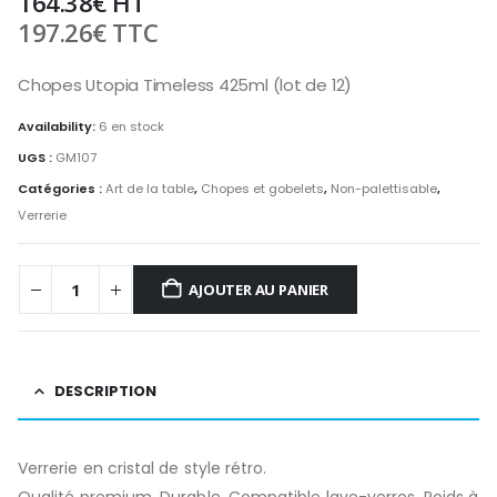
164.38
€
HT
197.26
€
TTC
Chopes Utopia Timeless 425ml (lot de 12)
Availability:
6 en stock
UGS :
GM107
Catégories :
Art de la table
,
Chopes et gobelets
,
Non-palettisable
,
Verrerie
AJOUTER AU PANIER
DESCRIPTION
Verrerie en cristal de style rétro.
Qualité premium. Durable. Compatible lave-verres. Poids à