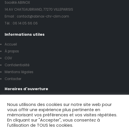
Société ABINOX
14 AV CHATEAUBRIAND, 77270 VILLEPARISIS
Email : contact@abinox-chr-clim.com
Tél. :
06 14 05 66 06
Informations utiles
Accueil
À propos
CGV
Confidentialité
Mentions légales
Contacter
Horaires d'ouverture
Lundi à vendredi de 8h00 à 17h00
Nous utilisons des cookies sur notre site web pour
vous offrir une expérience plus pertinente en
mémorisant vos préférences et vos visites répétées.
Samedi de 9h00 à 12h00
En cliquant sur "Accepter", vous consentez à
l'utilisation de TOUS les cookies.