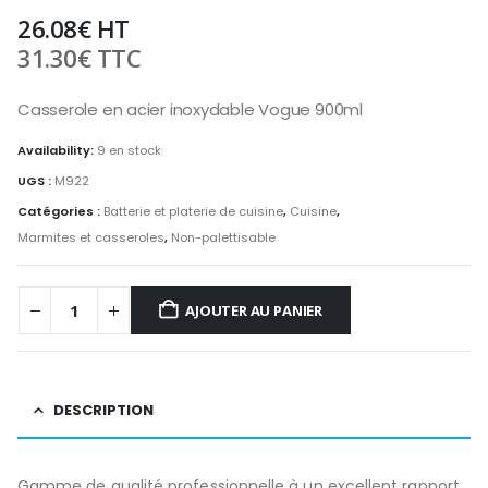
26.08
€
HT
31.30
€
TTC
Casserole en acier inoxydable Vogue 900ml
Availability:
9 en stock
UGS :
M922
Catégories :
Batterie et platerie de cuisine
,
Cuisine
,
Marmites et casseroles
,
Non-palettisable
AJOUTER AU PANIER
DESCRIPTION
Gamme de qualité professionnelle à un excellent rapport