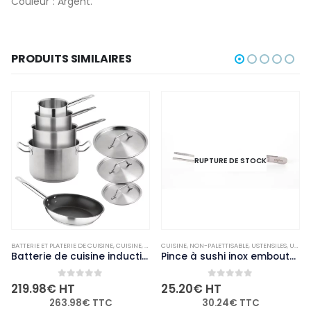
Couleur : Argent.
PRODUITS SIMILAIRES
RUPTURE DE STOCK
ARMITES ET CASSEROLES
BATTERIE ET PLATERIE DE CUISINE
,
NON-PALETTISABLE
,
CUISINE
,
NON-PALETTISABLE
CUISINE
,
NON-PALETTISABLE
,
USTENSILES
,
USTENSILES DE SERVICE
Batterie de cuisine induction en inox 5 pièces Vogue Cook Like A Pro
Pince à sushi inox embouts arrondis 140mm
0
out of 5
0
out of 5
219.98
€
HT
25.20
€
HT
263.98
€
TTC
30.24
€
TTC