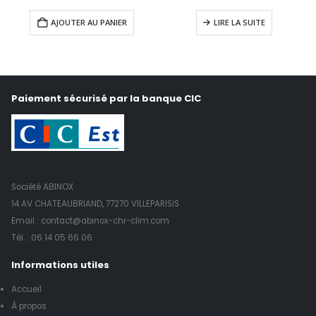
AJOUTER AU PANIER
LIRE LA SUITE
Paiement sécurisé par la banque CIC
Société ABINOX
14 AV CHATEAUBRIAND, 77270 VILLEPARISIS
Email : contact@abinox-chr-clim.com
Tél. :
06 14 05 66 06
Informations utiles
Accueil
À propos