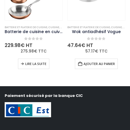
ARMITES ET CASSEROLES
BATTERIE ET PLATERIE DE CUISINE
,
NON-PALETTISABLE
,
CUISINE
,
NON-PALETTISABLE
BATTERIE ET PLATERIE DE CUISINE
,
CUISINE
,
MARM
Batterie de cuisine en cuivre triple parois 3 pièces Vogue Cook Like A Pro
Wok antiadhésif Vogue
0
out of 5
0
out of 5
229.98
€
HT
47.64
€
HT
275.98
€
TTC
57.17
€
TTC
LIRE LA SUITE
AJOUTER AU PANIER
Paiement sécurisé par la banque CIC