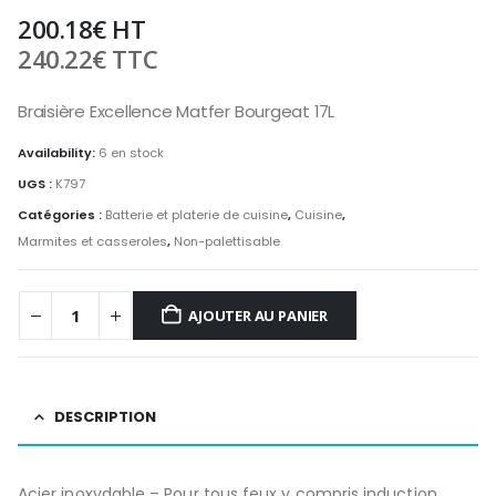
200.18
€
HT
240.22
€
TTC
Braisière Excellence Matfer Bourgeat 17L
Availability:
6 en stock
UGS :
K797
Catégories :
Batterie et platerie de cuisine
,
Cuisine
,
Marmites et casseroles
,
Non-palettisable
AJOUTER AU PANIER
DESCRIPTION
Acier inoxydable – Pour tous feux y compris induction.