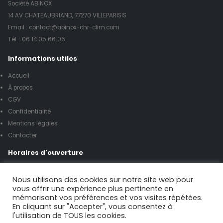
Société ABINOX
14 AV CHATEAUBRIAND, 77270 VILLEPARISIS
Email : contact@abinox-chr-clim.com
Tél. :
06 14 05 66 06
Informations utiles
Accueil
À propos
CGV
Confidentialité
Mentions légales
Contacter
Horaires d'ouverture
Lundi à vendredi de 8h00 à 17h00
Nous utilisons des cookies sur notre site web pour
vous offrir une expérience plus pertinente en
mémorisant vos préférences et vos visites répétées.
Samedi de 9h00 à 12h00
En cliquant sur "Accepter", vous consentez à
l'utilisation de TOUS les cookies.