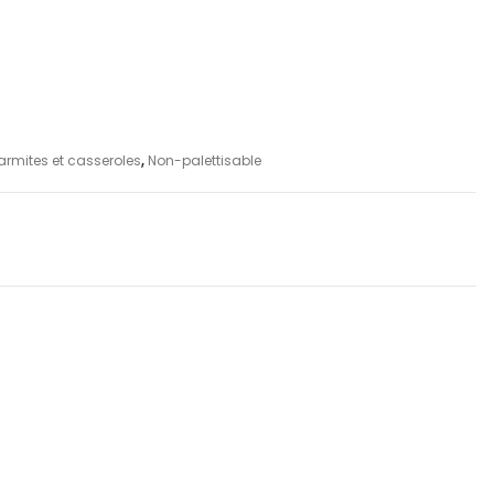
armites et casseroles
,
Non-palettisable