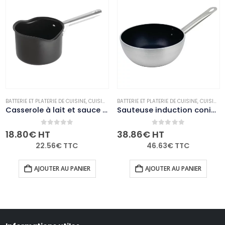
LE
MARMITES ET CASSEROLES
BATTERIE ET PLATERIE DE CUISINE
,
NON-PALETTISABLE
,
CUISINE
,
MARMITES ET CASSEROLES
BATTERIE ET PLATERIE DE CUISINE
,
NON-PALETTISABL
,
CUISINE
,
Casserole à lait et sauce antiadhésive Vogue 14 cm
Sauteuse induction conique antiadhésive Vogue 200mm
0
out of 5
0
out of 5
18.80
€
HT
38.86
€
HT
22.56
€
TTC
46.63
€
TTC
AJOUTER AU PANIER
AJOUTER AU PANIER