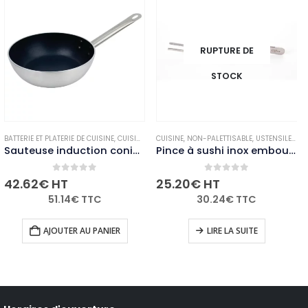
RUPTURE DE
STOCK
E
MARMITES ET CASSEROLES
BATTERIE ET PLATERIE DE CUISINE
,
NON-PALETTISABLE
,
CUISINE
,
MARMITES ET CASSEROLES
CUISINE
,
NON-PALETTISABLE
,
NON-PALETTISABLE
,
USTENSILES
,
US
Sauteuse induction conique antiadhésive Vogue 240mm
Pince à sushi inox embouts arrondis 140mm
0
out of 5
0
out of 5
42.62
€
HT
25.20
€
HT
51.14
€
TTC
30.24
€
TTC
AJOUTER AU PANIER
LIRE LA SUITE