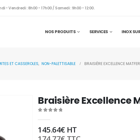
ndi - Vendredi : 8h00 - 17h00 / Samedi : 9h00 - 12:00.
NOS PRODUITS
SERVICES
INOX SU
ITES ET CASSEROLES
,
NON-PALETTISABLE
BRAISIÈRE EXCELLENCE MATFER
Braisière Excellence 
0
out of 5
145.64
€
HT
174.77
€
TTC