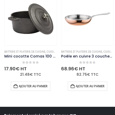
BLE
,
MARMITES ET CASSEROLES
BATTERIE ET PLATERIE DE CUISINE
,
NON-PALETTISABLE
,
CUISINE
,
MARMITES ET CASSEROLES
BATTERIE ET PLATERIE DE CUISINE
,
NON-PALETTISAB
,
CUISINE
,
Mini cocotte Comas 100 mm
Poêle en cuivre 3 couches induction Vogue 240mm
0
out of 5
0
out of 5
17.90
€
HT
68.96
€
HT
21.48
€
TTC
82.75
€
TTC
AJOUTER AU PANIER
AJOUTER AU PANIER