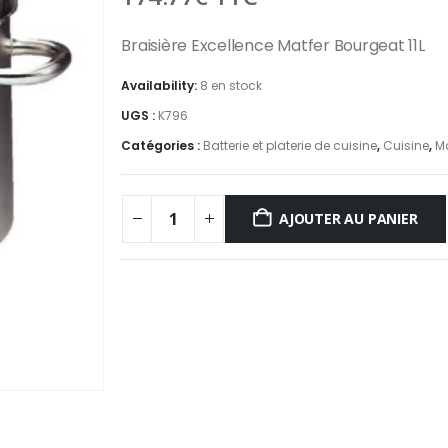
Braisière Excellence Matfer Bourgeat 11L
Availability:
8 en stock
UGS :
K796
Catégories :
Batterie et platerie de cuisine
,
Cuisine
,
M
AJOUTER AU PANIER