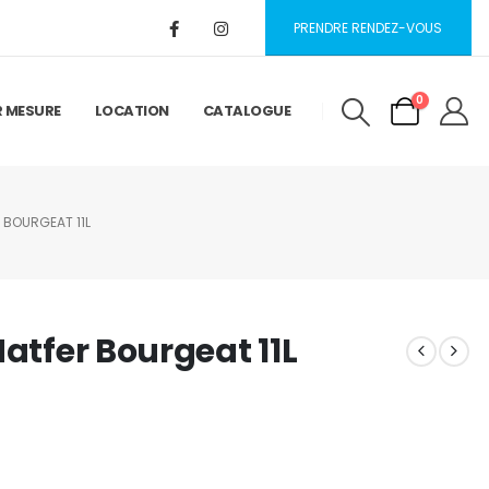
PRENDRE RENDEZ-VOUS
0
R MESURE
LOCATION
CATALOGUE
 BOURGEAT 11L
Matfer Bourgeat 11L