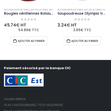
ACCESSOIRES DE TABLE
,
NON-PALETTISABLE
,
ART DE LA TABLE
,
BOUGIES ET PHOTOPHORES
ACCESSOIRES DE TABLE
,
NON-PALETTISABLE
,
ART DE LA TABLE
,
DIVERS
Bougies vénitiennes Bolsius Low Boy rouges (Lot de 12)
Saupoudreuse Olympia trou latéral avec clapet
0
out of 5
0
out of 5
45.74
€
HT
3.24
€
HT
54.89
€
TTC
3.89
€
TTC
AJOUTER AU PANIER
AJOUTER AU PANIER
Paiement sécurisé par la banque CIC
Société ABINOX
14 AV CHATEAUBRIAND, 77270 VILLEPARISIS