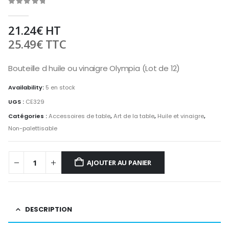
0
out of 5
21.24
€
HT
25.49
€
TTC
Bouteille d huile ou vinaigre Olympia (Lot de 12)
Availability:
5 en stock
UGS :
CE329
Catégories :
Accessoires de table
,
Art de la table
,
Huile et vinaigre
,
Non-palettisable
AJOUTER AU PANIER
DESCRIPTION