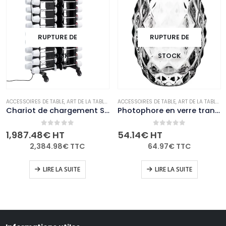
RUPTURE DE
RUPTURE DE
STOCK
STOCK
E
BOUGIES ET PHOTOPHORES
ACCESSOIRES DE TABLE
,
,
NON-PALETTISABLE
ART DE LA TABLE
,
NON-PALETTISABLE
ACCESSOIRES DE TABLE
,
ART DE LA TABLE
,
B
Chariot de chargement Securit pour 36 lampes de table adapté à GR652 GR655 GR656 GR657 GR658
Photophore en verre transparent diamant Olympia 75mm (Lot de 6)
0
out of 5
0
out of 5
1,987.48
€
HT
54.14
€
HT
2,384.98
€
TTC
64.97
€
TTC
LIRE LA SUITE
LIRE LA SUITE