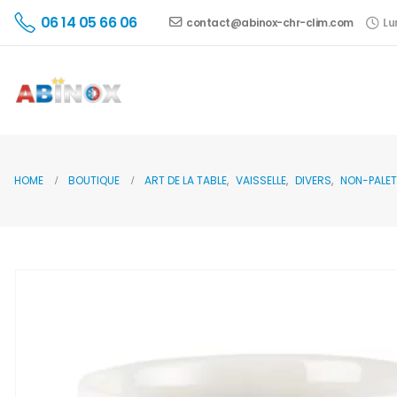
06 14 05 66 06
contact@abinox-chr-clim.com
Lu
HOME
BOUTIQUE
ART DE LA TABLE
,
VAISSELLE
,
DIVERS
,
NON-PALET