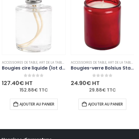
OUGIES ET PHOTOPHORES
ACCESSOIRES DE TABLE
,
,
NON-PALETTISABLE
ART DE LA TABLE
,
BOUGIES ET PHOTOPHORES
ACCESSOIRES DE TABLE
,
,
NON-PALETTISABLE
ART DE LA TABLE
,
BO
Bougies cire liquide (lot de 36)
Bougies-verre Bolsius Starlight rouges (lot de 8)
0
out of 5
0
out of 5
127.40
€
HT
24.90
€
HT
152.88
€
TTC
29.88
€
TTC
AJOUTER AU PANIER
AJOUTER AU PANIER