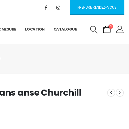
PRENDRE RENDEZ-VOUS
0
R MESURE
LOCATION
CATALOGUE
)
sans anse Churchill