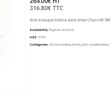
264.00
€
HT
316.80
€
TTC
Bols à soupe blancs sans anse Churchill 39
Availability:
Rupture de stock
UGS :
P743
Catégories :
Art de la table
,
Divers
,
Non-palettisable
,