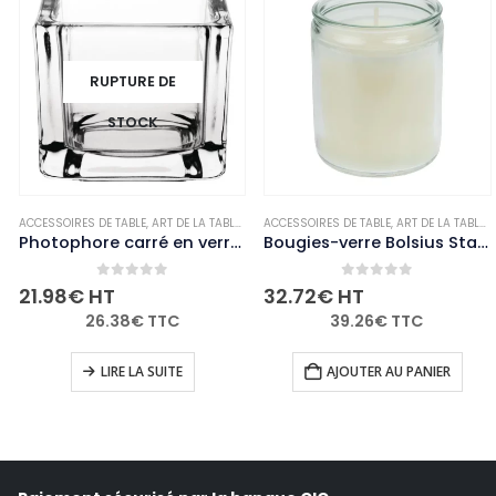
RUPTURE DE
STOCK
LE
,
BOUGIES ET PHOTOPHORES
ACCESSOIRES DE TABLE
,
,
NON-PALETTISABLE
ART DE LA TABLE
,
BOUGIES ET PHOTOPHORES
ACCESSOIRES DE TABLE
,
,
NON-PALETTISABL
ART DE LA TABLE
,
Photophore carré en verre transparent Olympia lot de 6
Bougies-verre Bolsius Starlight transparentes (lot de 8)
0
out of 5
0
out of 5
21.98
€
HT
32.72
€
HT
26.38
€
TTC
39.26
€
TTC
LIRE LA SUITE
AJOUTER AU PANIER