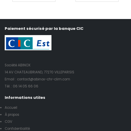
Paiement sécurisé par la banque CIC
Société ABINOX
14 AV CHATEAUBRIAND, 77270 VILLEPARISIS
Email : contact@abinox-chr-clim.com
Tél. :
06 14 05 66 06
Informations utiles
Accueil
À propos
CGV
Confidentialité