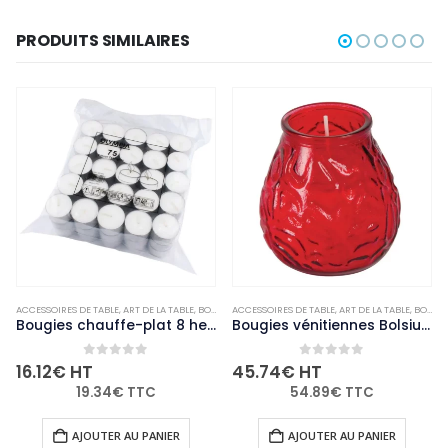
PRODUITS SIMILAIRES
ACCESSOIRES DE TABLE
,
NON-PALETTISABLE
,
ART DE LA TABLE
,
BOUGIES ET PHOTOPHORES
ACCESSOIRES DE TABLE
,
NON-PALETTISABLE
,
ART DE LA TABLE
,
BOUGIES ET PHOTOPHORES
Bougies chauffe-plat 8 heures Olympia (Lot de 75)
Bougies vénitiennes Bolsius Low Boy rouges (Lot de 12)
0
out of 5
0
out of 5
16.12
€
HT
45.74
€
HT
19.34
€
TTC
54.89
€
TTC
AJOUTER AU PANIER
AJOUTER AU PANIER