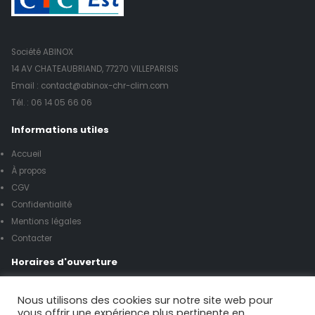
Société ABINOX
14 AV CHATEAUBRIAND, 77270 VILLEPARISIS
Email : contact@abinox-chr-clim.com
Tél. :
06 14 05 66 06
Informations utiles
Accueil
À propos
CGV
Confidentialité
Mentions légales
Contacter
Horaires d'ouverture
Lundi à vendredi de 8h00 à 17h00
Nous utilisons des cookies sur notre site web pour
vous offrir une expérience plus pertinente en