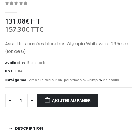
0
out of 5
131.08
€
HT
157.30
€
TTC
Assiettes carrées blanches Olympia Whiteware 295mm
(lot de 6)
Availability:
5 en stock
UGS :
U156
Catégories :
Art de la table
,
Non-palettisable
,
Olympia
,
Vaisselle
AJOUTER AU PANIER
DESCRIPTION