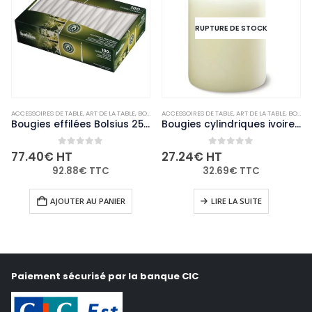
RUPTURE DE STOCK
,
ACCESSOIRES DE TABLE
NON-PALETTISABLE
,
ART DE LA TABLE
,
BOUGIES ET PHOTOPHORES
ACCESSOIRES DE TABLE
,
NON-PALETTISABLE
,
ART DE LA TABLE
,
BOUGIES ET PHOTOPHORES
Bougies effilées Bolsius 254mm blanches (Lot de 100)
Bougies cylindriques ivoire Bolsius 80mm (lot de 12)
0
out of 5
0
out of 5
77.40
€
HT
27.24
€
HT
92.88
€
TTC
32.69
€
TTC
AJOUTER AU PANIER
LIRE LA SUITE
Paiement sécurisé par la banque CIC