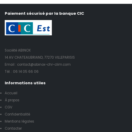
Paiement sécurisé par la banque CIC
Société ABINOX
14 AV CHATEAUBRIAND, 77270 VILLEPARISIS
Email : contact@abinox-chr-clim.com
Tél. :
06 14 05 66 06
Informations utiles
Accueil
À propos
CGV
Confidentialité
Mentions légales
Contacter