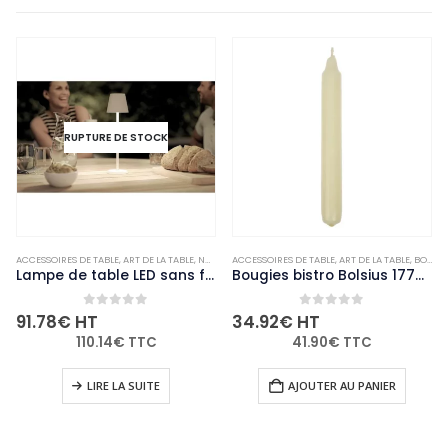
RUPTURE DE STOCK
ACCESSOIRES DE TABLE
,
NON-PALETTISABLE
,
ART DE LA TABLE
,
NON-PALETTISABLE
ACCESSOIRES DE TABLE
,
ART DE LA TABLE
,
BOUGIES ET PHOTOPHORES
Lampe de table LED sans fil blanche à intensité variable Securit Feline avec câble de chargement magnétique
Bougies bistro Bolsius 177mm ivoire (Lot de 45)
0
out of 5
0
out of 5
91.78
€
HT
34.92
€
HT
110.14
€
TTC
41.90
€
TTC
LIRE LA SUITE
AJOUTER AU PANIER