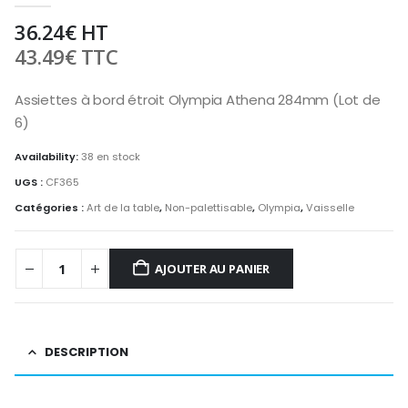
36.24
€
HT
43.49
€
TTC
Assiettes à bord étroit Olympia Athena 284mm (Lot de
6)
Availability:
38 en stock
UGS :
CF365
Catégories :
Art de la table
,
Non-palettisable
,
Olympia
,
Vaisselle
AJOUTER AU PANIER
DESCRIPTION