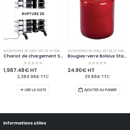
RUPTURE DE
STOCK
E
NON-PALETTISABLE
ACCESSOIRES DE TABLE
,
ART DE LA TABLE
,
NON-PALETTISABLE
ACCESSOIRES DE TABLE
,
ART DE LA TABLE
,
B
Chariot de chargement Securit pour 36 lampes de table adapté à GR652 GR655 GR656 GR657 GR658
Bougies-verre Bolsius Starlight rouges (lot de 8)
0
out of 5
0
out of 5
1,987.48
€
HT
24.90
€
HT
2,384.98
€
TTC
29.88
€
TTC
LIRE LA SUITE
AJOUTER AU PANIER
Informations utiles