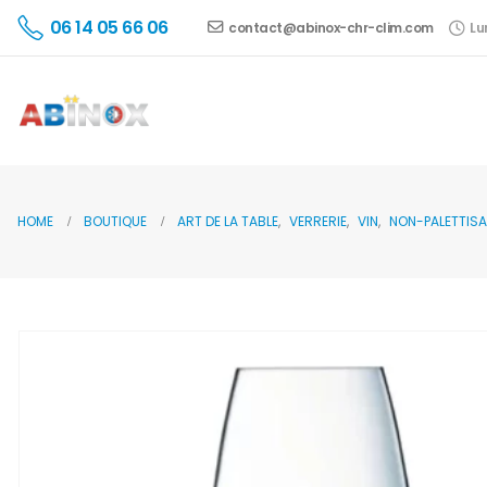
06 14 05 66 06
contact@abinox-chr-clim.com
Lu
HOME
BOUTIQUE
ART DE LA TABLE
,
VERRERIE
,
VIN
,
NON-PALETTISA