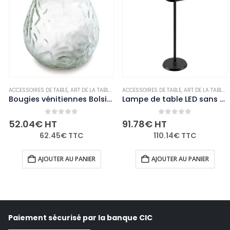
,
NON-PALETTISABLE
ACCESSOIRES DE TABLE
,
ART DE LA TABLE
,
BOUGIES ET PHOTOPHORES
ACCESSOIRES DE TABLE
,
,
NON-PALETTISABL
ART DE LA TABLE
,
Bougies vénitiennes Bolsius Low Boy transparentes (Lot de 12)
Lampe de table LED sans fil noire à intensité variable Securit Georgina avec câble de chargement magnétique
0
out of 5
0
out of 5
52.04
€
HT
91.78
€
HT
62.45
€
TTC
110.14
€
TTC
AJOUTER AU PANIER
AJOUTER AU PANIER
Paiement sécurisé par la banque CIC