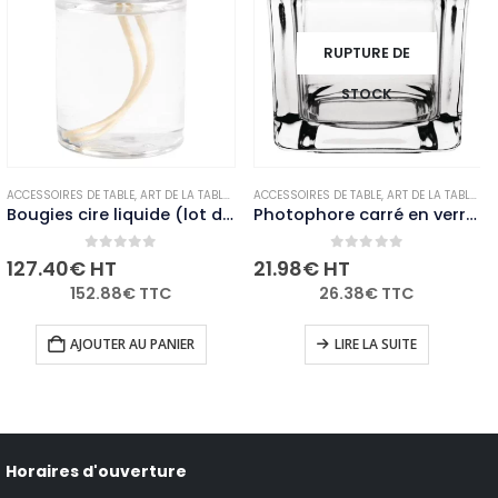
RUPTURE DE
STOCK
OUGIES ET PHOTOPHORES
ACCESSOIRES DE TABLE
,
,
NON-PALETTISABLE
ART DE LA TABLE
,
BOUGIES ET PHOTOPHORES
ACCESSOIRES DE TABLE
,
,
NON-PALETTISABLE
ART DE LA TABLE
,
BO
Bougies cire liquide (lot de 36)
Photophore carré en verre transparent Olympia lot de 6
0
out of 5
0
out of 5
127.40
€
HT
21.98
€
HT
152.88
€
TTC
26.38
€
TTC
AJOUTER AU PANIER
LIRE LA SUITE
Horaires d'ouverture