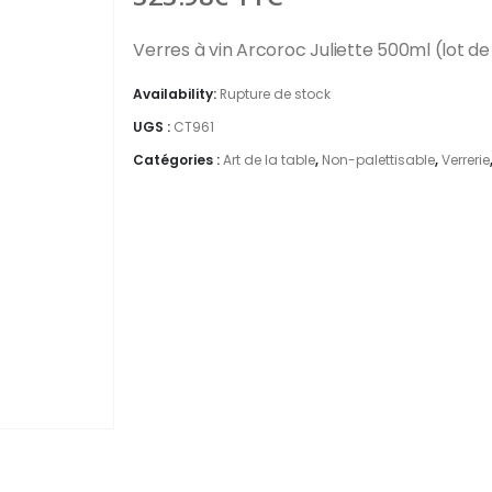
Verres à vin Arcoroc Juliette 500ml (lot de
Availability:
Rupture de stock
UGS :
CT961
Catégories :
Art de la table
,
Non-palettisable
,
Verrerie