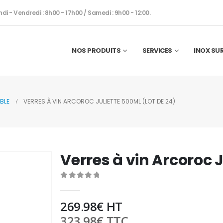
ndi - Vendredi : 8h00 - 17h00 / Samedi : 9h00 - 12:00.
NOS PRODUITS
SERVICES
INOX SU
BLE
VERRES À VIN ARCOROC JULIETTE 500ML (LOT DE 24)
Verres à vin Arcoroc J
0
out of 5
269.98
€
HT
323.98
€
TTC