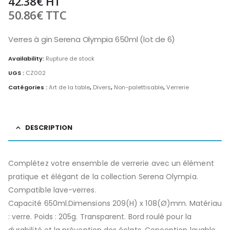
42.38
€
HT
50.86
€
TTC
Verres à gin Serena Olympia 650ml (lot de 6)
Availability:
Rupture de stock
UGS :
CZ002
Catégories :
Art de la table
,
Divers
,
Non-palettisable
,
Verrerie
DESCRIPTION
Complétez votre ensemble de verrerie avec un élément
pratique et élégant de la collection Serena Olympia.
Compatible lave-verres.
Capacité 650ml.Dimensions 209(H) x 108(Ø)mm. Matériau
: verre. Poids : 205g. Transparent. Bord roulé pour la
durabilité et la prévention des éclats. Conception lavable