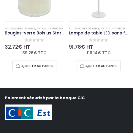
ACCESSOIRES DE TABLE
,
NON-PALETTISABLE
,
ART DE LA TABLE
,
BOUGIES ET PHOTOPHORES
ACCESSOIRES DE TABLE
,
NON-PALETTISABLE
,
ART DE LA TABLE
,
NON-PALETTISABLE
Bougies-verre Bolsius Starlight transparentes (lot de 8)
Lampe de table LED sans fil blanche à intensité variable Securit Georgina avec câble de chargement magnétique
0
out of 5
0
out of 5
32.72
€
HT
91.78
€
HT
39.26
€
TTC
110.14
€
TTC
AJOUTER AU PANIER
AJOUTER AU PANIER
Paiement sécurisé par la banque CIC