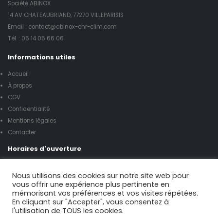
Société ABINOX
14 AV CHATEAUBRIAND, 77270 VILLEPARISIS
Email : contact@abinox-chr-clim.com
Tél. :
06 14 05 66 06
Informations utiles
Accueil
À propos
CGV
Confidentialité
Mentions légales
Contacter
Horaires d'ouverture
Lundi à vendredi de 8h00 à 17h00
Nous utilisons des cookies sur notre site web pour
vous offrir une expérience plus pertinente en
mémorisant vos préférences et vos visites répétées.
Samedi de 9h00 à 12h00
En cliquant sur "Accepter", vous consentez à
l'utilisation de TOUS les cookies.