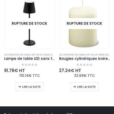
RUPTURE DE STOCK
RUPTURE DE STOCK
,
ACCESSOIRES DE TABLE
NON-PALETTISABLE
,
ART DE LA TABLE
,
NON-PALETTISABLE
ACCESSOIRES DE TABLE
,
ART DE LA TABLE
,
BOUGIES ET PHOTOPHORES
Lampe de table LED sans fil noire à intensité variable Securit Feline avec câble de chargement magnétique
Bougies cylindriques ivoire Bolsius 80mm (lot de 12)
0
out of 5
0
out of 5
91.78
€
HT
27.24
€
HT
110.14
€
TTC
32.69
€
TTC
LIRE LA SUITE
LIRE LA SUITE