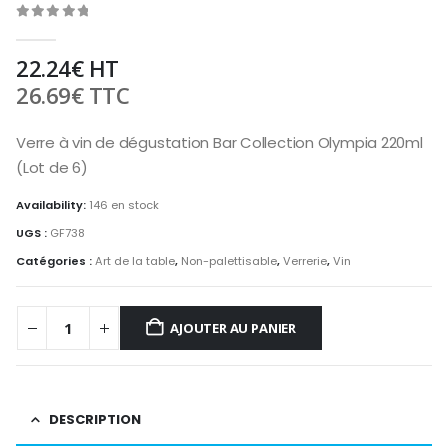
0
out of 5
22.24
€
HT
26.69
€
TTC
Verre à vin de dégustation Bar Collection Olympia 220ml
(Lot de 6)
Availability:
146 en stock
UGS :
GF738
Catégories :
Art de la table
,
Non-palettisable
,
Verrerie
,
Vin
AJOUTER AU PANIER
DESCRIPTION