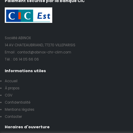
Paiement sécurisé par la banque CIC
Société ABINOX
14 AV CHATEAUBRIAND, 77270 VILLEPARISIS
Email : contact@abinox-chr-clim.com
Tél. :
06 14 05 66 06
Informations utiles
Accueil
À propos
CGV
Confidentialité
Mentions légales
Contacter
Horaires d'ouverture