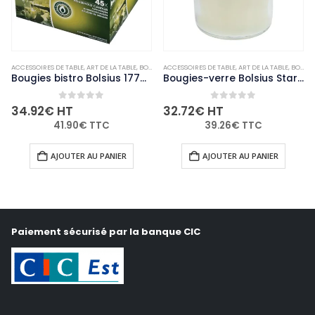
ACCESSOIRES DE TABLE
,
ART DE LA TABLE
,
BOUGIES ET PHOTOPHORES
ACCESSOIRES DE TABLE
,
NON-PALETTISABLE
,
ART DE LA TABLE
,
BOUGIES ET PHOTOPHORES
Bougies bistro Bolsius 177mm blanches (Lot de 45)
Bougies-verre Bolsius Starlight transparentes (lot de 8)
0
out of 5
0
out of 5
34.92
€
HT
32.72
€
HT
41.90
€
TTC
39.26
€
TTC
AJOUTER AU PANIER
AJOUTER AU PANIER
Paiement sécurisé par la banque CIC