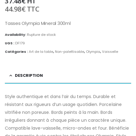
37.48
€
HT
44.98
€
TTC
Tasses Olympia Mineral 300ml
Availability:
Rupture de stock
UGS :
DF179
Catégories :
Art de la table
,
Non-palettisable
,
Olympia
,
Vaisselle
DESCRIPTION
Style authentique et dans l’air du temps. Durable et
résistant aux rigueurs d’un usage quotidien. Porcelaine
vitrifiée non poreuse. Bords peints à la main. Bords
irréguliers donnant à chaque pièce un caractère unique.
Compatible lave-vaisselle, micro-ondes et four. Bénéficie
de la garantie à vie contre les ébréchures Olympia. Style