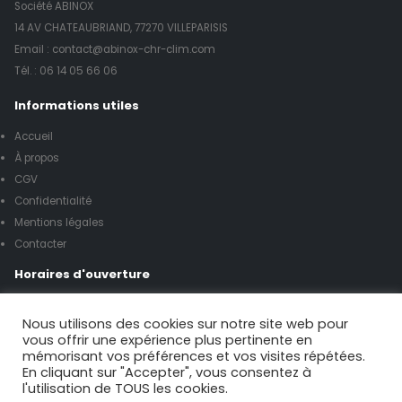
Société ABINOX
14 AV CHATEAUBRIAND, 77270 VILLEPARISIS
Email : contact@abinox-chr-clim.com
Tél. :
06 14 05 66 06
Informations utiles
Accueil
À propos
CGV
Confidentialité
Mentions légales
Contacter
Horaires d'ouverture
Lundi à vendredi de 8h00 à 17h00
Nous utilisons des cookies sur notre site web pour
vous offrir une expérience plus pertinente en
mémorisant vos préférences et vos visites répétées.
Samedi de 9h00 à 12h00
En cliquant sur "Accepter", vous consentez à
l'utilisation de TOUS les cookies.